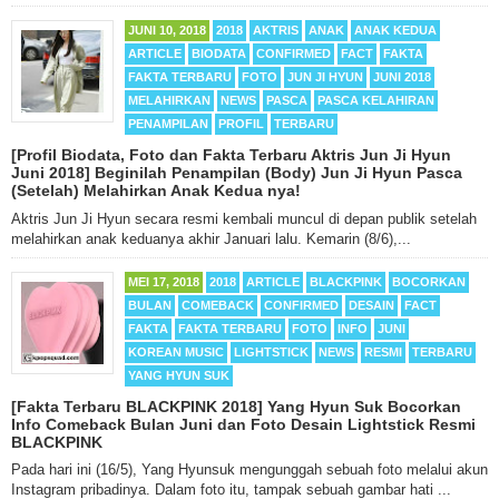
JUNI 10, 2018
2018
AKTRIS
ANAK
ANAK KEDUA
ARTICLE
BIODATA
CONFIRMED
FACT
FAKTA
FAKTA TERBARU
FOTO
JUN JI HYUN
JUNI 2018
MELAHIRKAN
NEWS
PASCA
PASCA KELAHIRAN
PENAMPILAN
PROFIL
TERBARU
[Profil Biodata, Foto dan Fakta Terbaru Aktris Jun Ji Hyun
Juni 2018] Beginilah Penampilan (Body) Jun Ji Hyun Pasca
(Setelah) Melahirkan Anak Kedua nya!
Aktris Jun Ji Hyun secara resmi kembali muncul di depan publik setelah
melahirkan anak keduanya akhir Januari lalu. Kemarin (8/6),...
MEI 17, 2018
2018
ARTICLE
BLACKPINK
BOCORKAN
BULAN
COMEBACK
CONFIRMED
DESAIN
FACT
FAKTA
FAKTA TERBARU
FOTO
INFO
JUNI
KOREAN MUSIC
LIGHTSTICK
NEWS
RESMI
TERBARU
YANG HYUN SUK
[Fakta Terbaru BLACKPINK 2018] Yang Hyun Suk Bocorkan
Info Comeback Bulan Juni dan Foto Desain Lightstick Resmi
BLACKPINK
Pada hari ini (16/5), Yang Hyunsuk mengunggah sebuah foto melalui akun
Instagram pribadinya. Dalam foto itu, tampak sebuah gambar hati ...