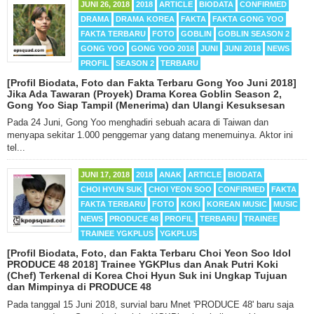
JUNI 26, 2018
2018
ARTICLE
BIODATA
CONFIRMED
DRAMA
DRAMA KOREA
FAKTA
FAKTA GONG YOO
FAKTA TERBARU
FOTO
GOBLIN
GOBLIN SEASON 2
GONG YOO
GONG YOO 2018
JUNI
JUNI 2018
NEWS
PROFIL
SEASON 2
TERBARU
[Profil Biodata, Foto dan Fakta Terbaru Gong Yoo Juni 2018]
Jika Ada Tawaran (Proyek) Drama Korea Goblin Season 2,
Gong Yoo Siap Tampil (Menerima) dan Ulangi Kesuksesan
Pada 24 Juni, Gong Yoo menghadiri sebuah acara di Taiwan dan
menyapa sekitar 1.000 penggemar yang datang menemuinya. Aktor ini
tel...
JUNI 17, 2018
2018
ANAK
ARTICLE
BIODATA
CHOI HYUN SUK
CHOI YEON SOO
CONFIRMED
FAKTA
FAKTA TERBARU
FOTO
KOKI
KOREAN MUSIC
MUSIC
NEWS
PRODUCE 48
PROFIL
TERBARU
TRAINEE
TRAINEE YGKPLUS
YGKPLUS
[Profil Biodata, Foto, dan Fakta Terbaru Choi Yeon Soo Idol
PRODUCE 48 2018] Trainee YGKPlus dan Anak Putri Koki
(Chef) Terkenal di Korea Choi Hyun Suk ini Ungkap Tujuan
dan Mimpinya di PRODUCE 48
Pada tanggal 15 Juni 2018, survial baru Mnet 'PRODUCE 48' baru saja