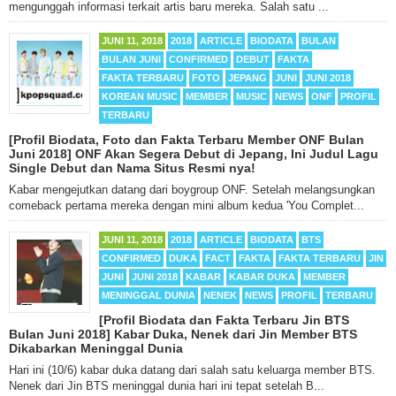
mengunggah informasi terkait artis baru mereka. Salah satu ...
JUNI 11, 2018
2018
ARTICLE
BIODATA
BULAN
BULAN JUNI
CONFIRMED
DEBUT
FAKTA
FAKTA TERBARU
FOTO
JEPANG
JUNI
JUNI 2018
KOREAN MUSIC
MEMBER
MUSIC
NEWS
ONF
PROFIL
TERBARU
[Profil Biodata, Foto dan Fakta Terbaru Member ONF Bulan
Juni 2018] ONF Akan Segera Debut di Jepang, Ini Judul Lagu
Single Debut dan Nama Situs Resmi nya!
Kabar mengejutkan datang dari boygroup ONF. Setelah melangsungkan
comeback pertama mereka dengan mini album kedua 'You Complet...
JUNI 11, 2018
2018
ARTICLE
BIODATA
BTS
CONFIRMED
DUKA
FACT
FAKTA
FAKTA TERBARU
JIN
JUNI
JUNI 2018
KABAR
KABAR DUKA
MEMBER
MENINGGAL DUNIA
NENEK
NEWS
PROFIL
TERBARU
[Profil Biodata dan Fakta Terbaru Jin BTS
Bulan Juni 2018] Kabar Duka, Nenek dari Jin Member BTS
Dikabarkan Meninggal Dunia
Hari ini (10/6) kabar duka datang dari salah satu keluarga member BTS.
Nenek dari Jin BTS meninggal dunia hari ini tepat setelah B...