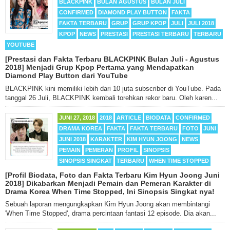
BLACKPINK
BULAN AGUSTUS
BULAN JULI
CONFIRMED
DIAMOND PLAY BUTTON
FAKTA
FAKTA TERBARU
GRUP
GRUP KPOP
JULI
JULI 2018
KPOP
NEWS
PRESTASI
PRESTASI TERBARU
TERBARU
YOUTUBE
[Prestasi dan Fakta Terbaru BLACKPINK Bulan Juli - Agustus
2018] Menjadi Grup Kpop Pertama yang Mendapatkan
Diamond Play Button dari YouTube
BLACKPINK kini memiliki lebih dari 10 juta subscriber di YouTube. Pada
tanggal 26 Juli, BLACKPINK kembali torehkan rekor baru. Oleh karen...
JUNI 27, 2018
2018
ARTICLE
BIODATA
CONFIRMED
DRAMA KOREA
FAKTA
FAKTA TERBARU
FOTO
JUNI
JUNI 2018
KARAKTER
KIM HYUN JOONG
NEWS
PEMAIN
PEMERAN
PROFIL
SINOPSIS
SINOPSIS SINGKAT
TERBARU
WHEN TIME STOPPED
[Profil Biodata, Foto dan Fakta Terbaru Kim Hyun Joong Juni
2018] Dikabarkan Menjadi Pemain dan Pemeran Karakter di
Drama Korea When Time Stopped, Ini Sinopsis Singkat nya!
Sebuah laporan mengungkapkan Kim Hyun Joong akan membintangi
'When Time Stopped', drama percintaan fantasi 12 episode. Dia akan...