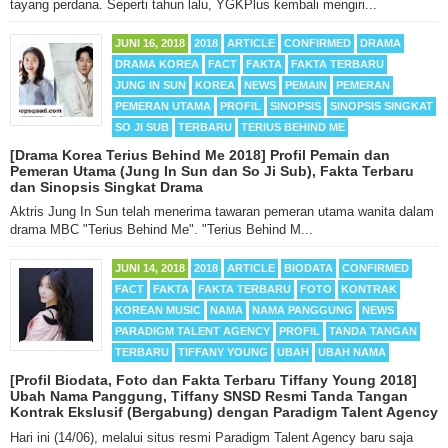
tayang perdana. Seperti tahun lalu, YGKPlus kembali mengiri...
JUNI 16, 2018
2018
ARTICLE
CONFIRMED
DRAMA
DRAMA KOREA
FACT
FAKTA
FAKTA TERBARU
JUNG IN SUN
KOREA
NEWS
PEMAIN
PEMERAN
PEMERAN UTAMA
PROFIL
SINOPSIS
SINOPSIS SINGKAT
SO JI SUB
TERBARU
TERIUS BEHIND ME
[Drama Korea Terius Behind Me 2018] Profil Pemain dan
Pemeran Utama (Jung In Sun dan So Ji Sub), Fakta Terbaru
dan Sinopsis Singkat Drama
Aktris Jung In Sun telah menerima tawaran pemeran utama wanita dalam
drama MBC "Terius Behind Me". "Terius Behind M...
JUNI 14, 2018
2018
ARTICLE
BIODATA
CONFIRMED
FACT
FAKTA
FAKTA TERBARU
FOTO
KONTRAK
KOREAN MUSIC
NAMA
NAMA PANGGUNG
NEWS
PARADIGM TALENT AGENCY
PROFIL
TANDA TANGAN
TERBARU
TIFFANY YOUNG
UBAH
UBAH NAMA
[Profil Biodata, Foto dan Fakta Terbaru Tiffany Young 2018]
Ubah Nama Panggung, Tiffany SNSD Resmi Tanda Tangan
Kontrak Ekslusif (Bergabung) dengan Paradigm Talent Agency
Hari ini (14/06), melalui situs resmi Paradigm Talent Agency baru saja