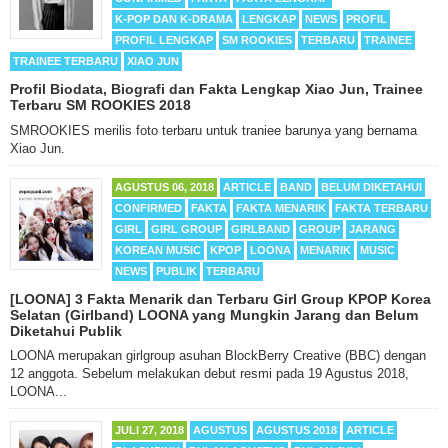
K-POP DAN K-DRAMA
LENGKAP
NEWS
PROFIL
PROFIL LENGKAP
SM ROOKIES
TERBARU
TRAINEE
TRAINEE TERBARU
XIAO JUN
Profil Biodata, Biografi dan Fakta Lengkap Xiao Jun, Trainee
Terbaru SM ROOKIES 2018
SMROOKIES merilis foto terbaru untuk traniee barunya yang bernama
Xiao Jun.
AGUSTUS 06, 2018
ARTICLE
BAND
BELUM DIKETAHUI
CONFIRMED
FAKTA
FAKTA MENARIK
FAKTA TERBARU
GIRL
GIRL GROUP
GIRLBAND
GROUP
JARANG
KOREAN MUSIC
KPOP
LOONA
MENARIK
MUSIC
NEWS
PUBLIK
TERBARU
[LOONA] 3 Fakta Menarik dan Terbaru Girl Group KPOP Korea
Selatan (Girlband) LOONA yang Mungkin Jarang dan Belum
Diketahui Publik
LOONA merupakan girlgroup asuhan BlockBerry Creative (BBC) dengan
12 anggota. Sebelum melakukan debut resmi pada 19 Agustus 2018,
LOONA...
JULI 27, 2018
AGUSTUS
AGUSTUS 2018
ARTICLE