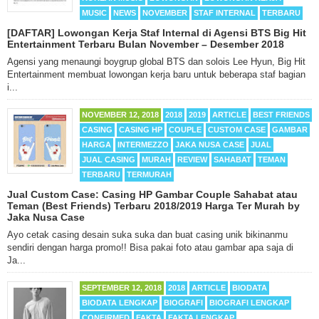
MUSIC
NEWS
NOVEMBER
STAF INTERNAL
TERBARU
[DAFTAR] Lowongan Kerja Staf Internal di Agensi BTS Big Hit
Entertainment Terbaru Bulan November – Desember 2018
Agensi yang menaungi boygrup global BTS dan solois Lee Hyun, Big Hit
Entertainment membuat lowongan kerja baru untuk beberapa staf bagian
i...
NOVEMBER 12, 2018
2018
2019
ARTICLE
BEST FRIENDS
CASING
CASING HP
COUPLE
CUSTOM CASE
GAMBAR
HARGA
INTERMEZZO
JAKA NUSA CASE
JUAL
JUAL CASING
MURAH
REVIEW
SAHABAT
TEMAN
TERBARU
TERMURAH
Jual Custom Case: Casing HP Gambar Couple Sahabat atau
Teman (Best Friends) Terbaru 2018/2019 Harga Ter Murah by
Jaka Nusa Case
Ayo cetak casing desain suka suka dan buat casing unik bikinanmu
sendiri dengan harga promo!! Bisa pakai foto atau gambar apa saja di
Ja...
SEPTEMBER 12, 2018
2018
ARTICLE
BIODATA
BIODATA LENGKAP
BIOGRAFI
BIOGRAFI LENGKAP
CONFIRMED
FAKTA
FAKTA LENGKAP