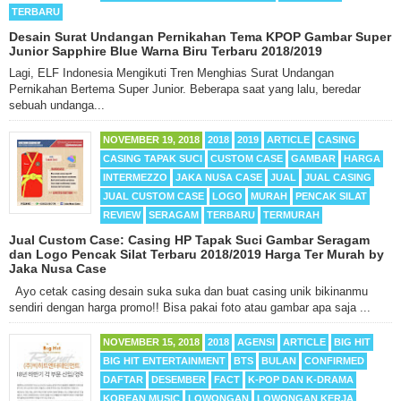
TERBARU
Desain Surat Undangan Pernikahan Tema KPOP Gambar Super
Junior Sapphire Blue Warna Biru Terbaru 2018/2019
Lagi, ELF Indonesia Mengikuti Tren Menghias Surat Undangan
Pernikahan Bertema Super Junior. Beberapa saat yang lalu, beredar
sebuah undanga...
NOVEMBER 19, 2018
2018
2019
ARTICLE
CASING
CASING TAPAK SUCI
CUSTOM CASE
GAMBAR
HARGA
INTERMEZZO
JAKA NUSA CASE
JUAL
JUAL CASING
JUAL CUSTOM CASE
LOGO
MURAH
PENCAK SILAT
REVIEW
SERAGAM
TERBARU
TERMURAH
Jual Custom Case: Casing HP Tapak Suci Gambar Seragam
dan Logo Pencak Silat Terbaru 2018/2019 Harga Ter Murah by
Jaka Nusa Case
Ayo cetak casing desain suka suka dan buat casing unik bikinanmu
sendiri dengan harga promo!! Bisa pakai foto atau gambar apa saja ...
NOVEMBER 15, 2018
2018
AGENSI
ARTICLE
BIG HIT
BIG HIT ENTERTAINMENT
BTS
BULAN
CONFIRMED
DAFTAR
DESEMBER
FACT
K-POP DAN K-DRAMA
KOREAN MUSIC
LOWONGAN
LOWONGAN KERJA