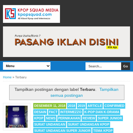
Home
»
Terbaru
Tampilkan postingan dengan label
Terbaru
.
Tampilkan
semua postingan
DESEMBER 11, 2018
2018
2019
ARTICLE
CONFIRMED
DESAIN
FACT
INTERMEZZO
K-POP DAN K-DRAMA
KPOP
NEWS
PERNIKAHAN
REVIEW
SUPER JUNIOR
SURAT UNDANGAN
SURAT UNDANGAN KPOP
SURAT UNDANGAN SUPER JUNIOR
TEMA KPOP