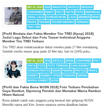
MEI 14, 2018
2018
ANGGOTA
ARTICLE
BIODATA
CONFIRMED
DEBUT
FACT
FAKTA
FOTO
INDIVIDUAL
JUDUL LAGU
KOREAN MUSIC
LAGU
MEMBER
NEWS
PROFIL
TEASER
TEASER INDIVIDU
TERBARU
TRIO TREI
[Profil Biodata dan Fakta Member Trio TREI (Kpop) 2018]
Judul Lagu Debut dan Foto Teaser Individual Anggota
Member Trio TREI Terbaru
Trio TREI akan melaksanakan debut mereka pada 17 Mei mendatang.
Setelah merilis teaser grup pada 10 Mei lalu, hari ini (14/5) puku...
MEI 05, 2018
2018
ARTICLE
BONA
CONFIRMED
FACT
FAKTA
FOTO
FOTO TERBARU
GAYA RAMBUT
KOREAN PHOTOS
NEWS
PENDEK
PHOTOS
PROFIL
RAMBUT
RAMBUT HITAM
TERBARU
WARNA
WARNA RAMBUT
WJSN
[Profil dan Fakta Bona WJSN 2018] Foto Terbaru Perubahan
Gaya Rambut, Dipotong Pendek dan Memakai Warna Rambut
Hitam Natural
Bona adalah salah satu anggota yang berasal dari girlgroup WJSN.
Memiliki nama asli Kim Jiyeon rupanya sering dijadikan bahan