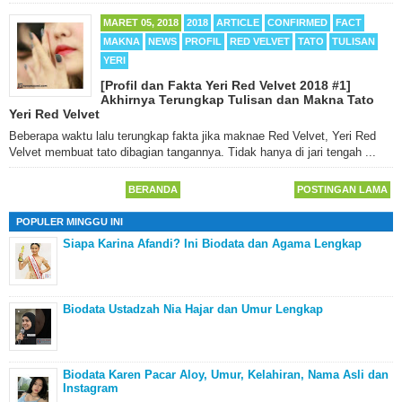
MARET 05, 2018
2018
ARTICLE
CONFIRMED
FACT
MAKNA
NEWS
PROFIL
RED VELVET
TATO
TULISAN
YERI
[Profil dan Fakta Yeri Red Velvet 2018 #1]
Akhirnya Terungkap Tulisan dan Makna Tato
Yeri Red Velvet
Beberapa waktu lalu terungkap fakta jika maknae Red Velvet, Yeri Red
Velvet membuat tato dibagian tangannya. Tidak hanya di jari tengah ...
BERANDA
POSTINGAN LAMA
POPULER MINGGU INI
Siapa Karina Afandi? Ini Biodata dan Agama Lengkap
Biodata Ustadzah Nia Hajar dan Umur Lengkap
Biodata Karen Pacar Aloy, Umur, Kelahiran, Nama Asli dan
Instagram