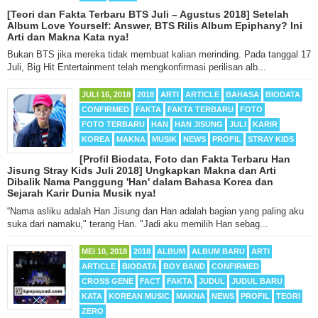
[Teori dan Fakta Terbaru BTS Juli – Agustus 2018] Setelah
Album Love Yourself: Answer, BTS Rilis Album Epiphany? Ini
Arti dan Makna Kata nya!
Bukan BTS jika mereka tidak membuat kalian merinding. Pada tanggal 17
Juli, Big Hit Entertainment telah mengkonfirmasi perilisan alb...
JULI 16, 2018
2018
ARTI
ARTICLE
BAHASA
BIODATA
CONFIRMED
FAKTA
FAKTA TERBARU
FOTO
FOTO TERBARU
HAN
HAN JISUNG
JULI
KARIR
KOREA
MAKNA
MUSIK
NEWS
PROFIL
STRAY KIDS
[Profil Biodata, Foto dan Fakta Terbaru Han
Jisung Stray Kids Juli 2018] Ungkapkan Makna dan Arti
Dibalik Nama Panggung 'Han' dalam Bahasa Korea dan
Sejarah Karir Dunia Musik nya!
“Nama asliku adalah Han Jisung dan Han adalah bagian yang paling aku
suka dari namaku," terang Han. "Jadi aku memilih Han sebag...
MEI 10, 2018
2018
ALBUM
ALBUM BARU
ARTI
ARTICLE
BIODATA
BOY BAND
CONFIRMED
CROSS GENE
FACT
FAKTA
JUDUL
JUDUL BARU
KATA
KOREAN MUSIC
MAKNA
NEWS
PROFIL
TEORI
ZERO