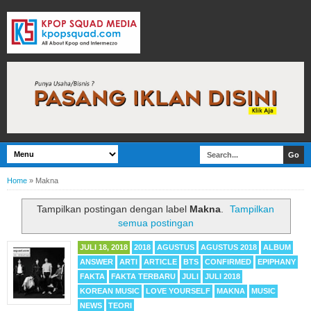
Home
»
Makna
Tampilkan postingan dengan label
Makna
.
Tampilkan
semua postingan
JULI 18, 2018
2018
AGUSTUS
AGUSTUS 2018
ALBUM
ANSWER
ARTI
ARTICLE
BTS
CONFIRMED
EPIPHANY
FAKTA
FAKTA TERBARU
JULI
JULI 2018
KOREAN MUSIC
LOVE YOURSELF
MAKNA
MUSIC
NEWS
TEORI