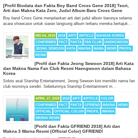
[Profil Biodata dan Fakta Boy Band Cross Gene 2018] Teori,
Arti dan Makna Kata Zero, Judul Album Baru Cross Gene
Boy band Cross Gene menjelaskan arti dari judul album barunya selama
acara showcase untuk siaran langsung album terbaru mereka bertajuk...
MEI 04, 2018
2018
ARTI
ARTICLE
BAHASA KOREA
CONFIRMED
FACT
FAKTA
FAN CLUB
HAENGWOON
JEONG SEWOON
KATA
MAKNA
NAMA
NEWS
PROFIL
RESMI
[Profil dan Fakta Jeong Sewoon 2018] Arti Kata
dan Makna Nama Fan Club Resmi Haengwoon dalam Bahasa
Korea
Solois asal Starship Entertainment, Jeong Sewoon kini memiliki nama fan
club resminya sendiri. Sebelumnya Starship Entertainment m...
APRIL 27, 2018
2018
ARTI
ARTICLE
COLOR
CONFIRMED
FACT
FAKTA
GFRIEND
MAKNA
NEWS
OFFICIAL
OFFICIAL COLOR
PROFIL
WARNA
WARNA RESMI
[Profil dan Fakta GFRIEND 2018] Arti dan
Makna 3 Warna Resmi (Official Color) GFRIEND!