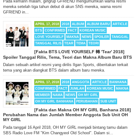
Pada kemarin malam, girlgrup GFRIEND mengumumkan warna resmi
mereka setelah tiga tahun debut di akun SNS mereka, warna resmi
GFRIEND in...
APRIL 17, 2018
2018
ALBUM
ALBUM BARU
ARTICLE
BTS
CONFIRMED
FACT
KOREAN MUSIC
LOVE YOURSELF
MAKNA
NEWS
SPOILER
TANGGAL
TANGGAL RILIS
TEAR
TEMA
TEORI
[Fakta BTS LOVE YOURSELF 轉 'Tear' 2018]
Spoiler Tanggal Rilis, Tema, Teori dan Makna Album Baru BTS
Dalam sebuah artikel resmi yang dirilis Ilgan Sports, diberitakan terkait
tema yang akan diangkat BTS dalam album baru mereka.
APRIL 17, 2018
2018
ANGGOTA
ARTICLE
BANHANA
CONFIRMED
FACT
JUMLAH
KOREAN MUSIC
MAKNA
MEMBER
NAMA
NEWS
OH MY GIRL
OH MY GIRL BANHANA
PERUBAHAN
SUB UNIT
[Fakta dan Makna OH MY GIRL Banhana 2018]
Perubahan Nama dan Jumlah Member Anggota Sub Unit OH
MY GIRL
Pada tanggal 16 April 2018, OH MY GIRL menjadi bintang tamu dalam
SBS Radio Love FM "Kim Changyeol Old School". Dalam si...