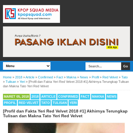
Home
»
2018
»
Article
»
Confirmed
»
Fact
»
Makna
»
News
»
Profil
»
Red Velvet
»
Tato
»
Tulisan
»
Yeri
»
[Profil dan Fakta Yeri Red Velvet 2018 #1] Akhirnya Terungkap Tulisan
dan Makna Tato Yeri Red Velvet
MARET 05, 2018
2018
ARTICLE
CONFIRMED
FACT
MAKNA
NEWS
PROFIL
RED VELVET
TATO
TULISAN
YERI
[Profil dan Fakta Yeri Red Velvet 2018 #1] Akhirnya Terungkap
Tulisan dan Makna Tato Yeri Red Velvet