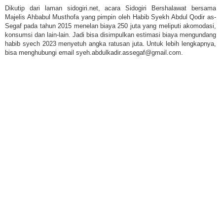
Dikutip dari laman sidogiri.net, acara Sidogiri Bershalawat bersama
Majelis Ahbabul Musthofa yang pimpin oleh Habib Syekh Abdul Qodir as-
Segaf pada tahun 2015 menelan biaya 250 juta yang meliputi akomodasi,
konsumsi dan lain-lain. Jadi bisa disimpulkan estimasi biaya mengundang
habib syech 2023 menyetuh angka ratusan juta. Untuk lebih lengkapnya,
bisa menghubungi email syeh.abdulkadir.assegaf@gmail.com.