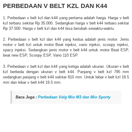
PERBEDAAN V BELT KZL DAN K44
1. Perbedaan v belt kzl dan k44 yang pertama adalah harga. Harga v belt
kzl terbaru sekitar Rp 35.000. Sedangkan harga v belt k44 terbaru sekitar
Rp 37.500. Harga v belt kzl dan k44 bisa berubah sewaktu-waktu.
2. Perbedaan v belt kzl dan k44 yang kedua adalah jenis motor. Jenis
motor v belt kzl untuk motor Beat injeksi, vario injeksi, scoopy injeksi,
spacy injeksi. Sedangkan jenis motor v belt k44 untuk motor Beat ESP,
beat new ESP, Scoopy ESP, Vario 110 ESP.
3. Perbedaan v belt kzl dan k44 yang ketiga adalah ukuran. Ukuran v belt
kzl berbeda dengan ukuran v belt k44. Panjang v belt kzl 795 mm
sedangkan panjang v belt k44 sekitar 810 mm. Untuk lebar v belt kzl 18.5
mm dan lebar v belt k44 19.5 mm.
Baca Juga :
Perbedaan Velg Mio M3 dan Mio Sporty