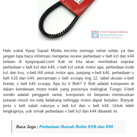
Halo sobat Kpop Squad Media tercinta semoga sehat selalu ya dan
jangan lupa baca informasi mengenai review perbedaan v belt kzl dan k44
terbaru di kpopsquad.com! Kali ini kita akan membahas seputar
perbedaan v belt kzl dan k44, v belt kzl untuk motor apa, perbedaan kode
kzl dan kvy, v-belt l44 untuk motor apa, panjang v-belt k44, perbedaan v
belt k16 dan k44, persamaan v belt scoopy ring 12, tabel ukuran v-belt
honda, v belt k44 scoopy. Apa itu V Belt? V Belt adalah komponen di
dalam kendaraan motor matik yang posisinya melingkar. Fungsi V-belt
sendiri adalah pengganti rantai, komponen ini berperan meneruskan
putaran mesin ke roda belakang sehingga motor dapat berjalan. Banyak
jenis v belt salah satunya v belt kzl dan v belt k44. Untuk lebih
lengkapnya, yuk simak perbedaan v belt kzl dan k44 dibawah ini.
Baca Juga :
Perbedaan Rumah Roller KVB dan K44