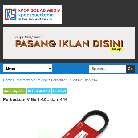
Home
»
Intermezzo
»
Review
»
Perbedaan V Belt KZL dan K44
JULI 26, 2022
INTERMEZZO
REVIEW
Perbedaan V Belt KZL dan K44