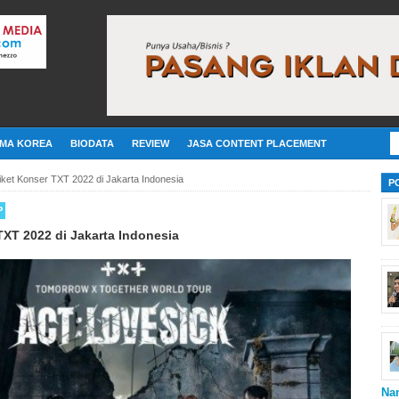
MA KOREA
BIODATA
REVIEW
JASA CONTENT PLACEMENT
iket Konser TXT 2022 di Jakarta Indonesia
P
P
TXT 2022 di Jakarta Indonesia
Na