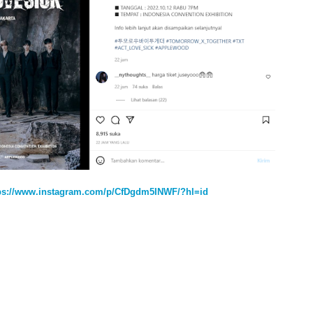
ps://www.instagram.com/p/CfDgdm5INWF/?hl=id