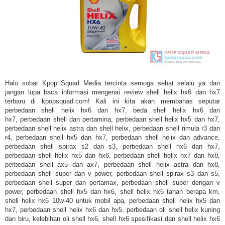
Halo sobat Kpop Squad Media tercinta semoga sehat selalu ya dan
jangan lupa baca informasi mengenai review shell helix hx6 dan hx7
terbaru di kpopsquad.com! Kali ini kita akan membahas seputar
perbedaan shell helix hx6 dan hx7, beda
shell helix hx6 dan
hx7,
perbedaan shell dan pertamina, perbedaan shell helix hx5 dan hx7,
perbedaan shell helix astra dan shell helix, perbedaan shell rimula r3 dan
r4, perbedaan shell hx5 dan hx7, perbedaan shell helix dan advance,
perbedaan shell spirax s2 dan s3, perbedaan shell hx6 dan hx7,
perbedaan shell helix hx5 dan hx6, perbedaan shell helix hx7 dan hx8,
perbedaan shell ax5 dan ax7, perbedaan shell helix astra dan hx8,
perbedaan shell super dan v power, perbedaan shell spirax s3 dan s5,
perbedaan shell super dan pertamax, perbedaan shell super dengan v
power, perbedaan shell hx5 dan hx6, shell helix hx6 tahan berapa km,
shell helix hx6 10w-40 untuk mobil apa, perbedaan shell helix hx5 dan
hx7, perbedaan shell helix hx6 dan hx5, perbedaan oli shell helix kuning
dan biru, kelebihan oli shell hx6, shell hx6 spesifikasi dan shell helix hx6