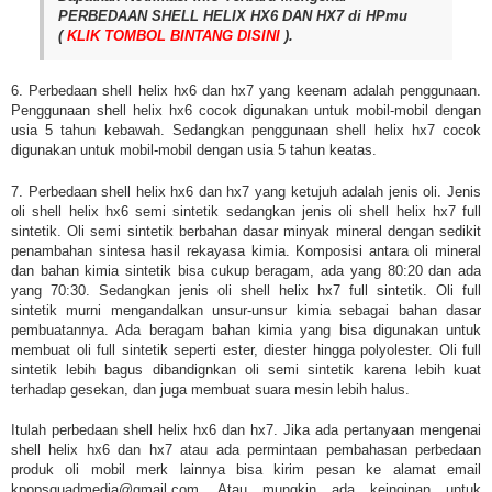
PERBEDAAN SHELL HELIX HX6 DAN HX7 di HPmu
(
KLIK TOMBOL BINTANG DISINI
).
6. Perbedaan shell helix hx6 dan hx7 yang keenam adalah penggunaan.
Penggunaan shell helix hx6 cocok digunakan untuk mobil-mobil dengan
usia 5 tahun kebawah. Sedangkan penggunaan shell helix hx7 cocok
digunakan untuk mobil-mobil dengan usia 5 tahun keatas.
7. Perbedaan shell helix hx6 dan hx7 yang ketujuh adalah jenis oli. Jenis
oli shell helix hx6 semi sintetik sedangkan jenis oli shell helix hx7 full
sintetik. Oli semi sintetik berbahan dasar minyak mineral dengan sedikit
penambahan sintesa hasil rekayasa kimia. Komposisi antara oli mineral
dan bahan kimia sintetik bisa cukup beragam, ada yang 80:20 dan ada
yang 70:30. Sedangkan jenis oli shell helix hx7 full sintetik. Oli full
sintetik murni mengandalkan unsur-unsur kimia sebagai bahan dasar
pembuatannya. Ada beragam bahan kimia yang bisa digunakan untuk
membuat oli full sintetik seperti ester, diester hingga polyolester. Oli full
sintetik lebih bagus dibandignkan oli semi sintetik karena lebih kuat
terhadap gesekan, dan juga membuat suara mesin lebih halus.
Itulah perbedaan shell helix hx6 dan hx7. Jika ada pertanyaan mengenai
shell helix hx6 dan hx7 atau ada permintaan pembahasan perbedaan
produk oli mobil merk lainnya bisa kirim pesan ke alamat email
kpopsquadmedia@gmail.com. Atau mungkin ada keinginan untuk