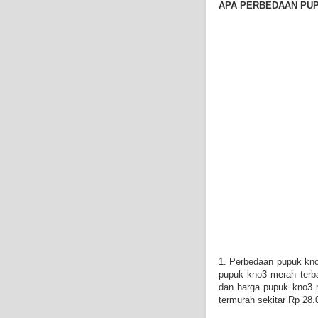
APA PERBEDAAN PUP
1. Perbedaan pupuk kno
pupuk kno3 merah terba
dan harga pupuk kno3 
termurah sekitar Rp 28.