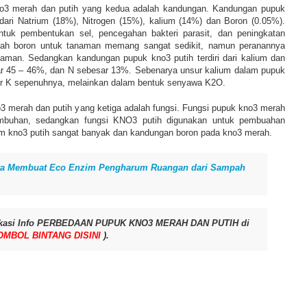
o3 merah dan putih yang kedua adalah kandungan. Kandungan pupuk
i dari Natrium (18%), Nitrogen (15%), kalium (14%) dan Boron (0.05%).
ntuk pembentukan sel, pencegahan bakteri parasit, dan peningkatan
lah boron untuk tanaman memang sangat sedikit, namun peranannya
naman. Sedangkan kandungan pupuk kno3 putih terdiri dari kalium dan
ar 45 – 46%, dan N sebesar 13%. Sebenarya unsur kalium dalam pupuk
r K sepenuhnya, melainkan dalam bentuk senyawa K2O.
3 merah dan putih yang ketiga adalah fungsi. Fungsi pupuk kno3 merah
umbuhan, sedangkan fungsi KNO3 putih digunakan untuk pembuahan
m kno3 putih sangat banyak dan kandungan boron pada kno3 merah.
ra Membuat Eco Enzim Pengharum Ruangan dari Sampah
fikasi Info PERBEDAAN PUPUK KNO3 MERAH DAN PUTIH di
OMBOL BINTANG DISINI
).