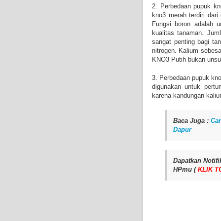
2. Perbedaan pupuk kn
kno3 merah terdiri dar
Fungsi boron adalah u
kualitas tanaman. Jum
sangat penting bagi ta
nitrogen. Kalium sebes
KNO3 Putih bukan unsu
3. Perbedaan pupuk kno
digunakan untuk pert
karena kandungan kaliu
Baca Juga :
Ca
Dapur
Dapatkan Noti
HPmu (
KLIK T