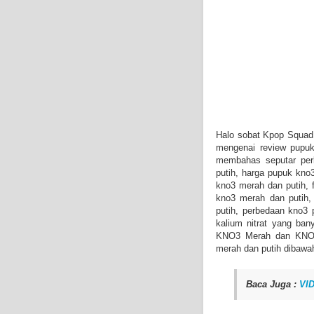
Halo sobat Kpop Squad 
mengenai review pupuk
membahas seputar per
putih, harga pupuk kno
kno3 merah dan putih,
kno3 merah dan putih,
putih, perbedaan kno3 
kalium nitrat yang ban
KNO3 Merah dan KNO3 
merah dan putih dibawah
Baca Juga :
VID