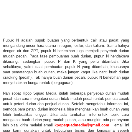
Pupuk N adalah pupuk buatan yang berbentuk cair atau padat yang
mengandung unsur hara utama nitrogen, fosfor, dan kalium. Sama halnya
dengan air dan ZPT, pupuk N berlebihan juga menjadi penyebab durian
mudah pecah. Pada fase pembuahan buah durian, pupun N hendaknya
dikurangi, sedangkan pupuk P dan K yang perlu ditambah. Jika
sebaliknya, yakni saat pembuatan pupuk N yang ditambah, khususnya
saat pematangan buah durian, maka jangan kaget jika nanti buah durian
cracking (pecah). Tak hanya buah durian pecah, pupuk N berlebihan juga
menyebabkan bunga rontok (berguguran).
Nah sobat Kpop Squad Media, itulah beberapa penyebab durian mudah
pecah dan cara mengatasi durian tidak mudah pecah untuk pemula cocok
untuk petani durian dan penjual durian. Setelah mengetahui informasi ini,
semoga para petani durian indonesia bisa menghasilkan buah durian yang
lebih berkualitas unggul. Jika ada tambahan info untuk topik cara
mengatasi buah durian yang mudah pecah, atau mungkin ada pertanyaan
lain bisa kirim melalui email
kpopsquadmedia@gmail.com
, email ini
juga kami gunakan untuk kebutuhan bisnis dan kerjasama seperti