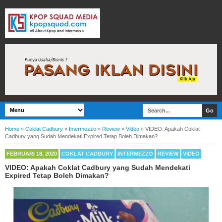
Home
»
Coklat Cadbury
»
Intermezzo
»
Review
»
Video
»
VIDEO: Apakah Coklat
Cadbury yang Sudah Mendekati Expired Tetap Boleh Dimakan?
FEBRUARI 18, 2020
COKLAT CADBURY
INTERMEZZO
REVIEW
VIDEO
VIDEO: Apakah Coklat Cadbury yang Sudah Mendekati
Expired Tetap Boleh Dimakan?