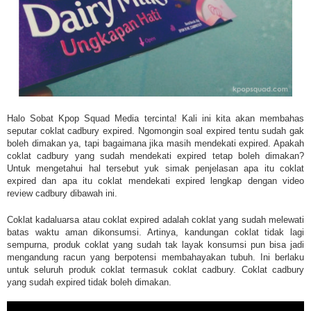
Halo Sobat Kpop Squad Media tercinta! Kali ini kita akan membahas
seputar coklat cadbury expired. Ngomongin soal expired tentu sudah gak
boleh dimakan ya, tapi bagaimana jika masih mendekati expired. Apakah
coklat cadbury yang sudah mendekati expired tetap boleh dimakan?
Untuk mengetahui hal tersebut yuk simak penjelasan apa itu coklat
expired dan apa itu coklat mendekati expired lengkap dengan video
review cadbury dibawah ini.
Coklat kadaluarsa atau coklat expired adalah coklat yang sudah melewati
batas waktu aman dikonsumsi. Artinya, kandungan coklat tidak lagi
sempurna, produk coklat yang sudah tak layak konsumsi pun bisa jadi
mengandung racun yang berpotensi membahayakan tubuh. Ini berlaku
untuk seluruh produk coklat termasuk coklat cadbury. Coklat cadbury
yang sudah expired tidak boleh dimakan.