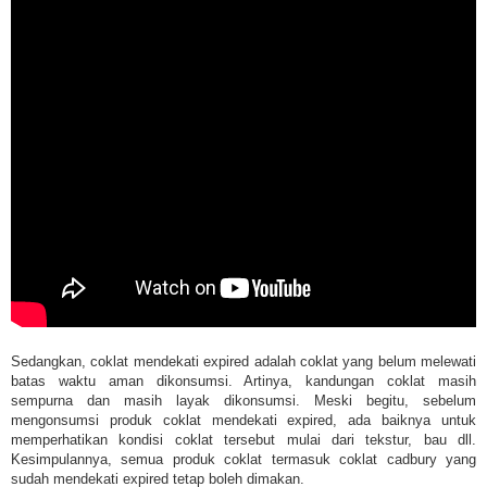
Sedangkan, coklat mendekati expired adalah coklat yang belum melewati
batas waktu aman dikonsumsi. Artinya, kandungan coklat masih
sempurna dan masih layak dikonsumsi. Meski begitu, sebelum
mengonsumsi produk coklat mendekati expired, ada baiknya untuk
memperhatikan kondisi coklat tersebut mulai dari tekstur, bau dll.
Kesimpulannya, semua produk coklat termasuk coklat cadbury yang
sudah mendekati expired tetap boleh dimakan.