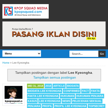
Home
»
Lee Kyeongha
Tampilkan postingan dengan label
Lee Kyeongha
.
Tampilkan semua postingan
MEI 31, 2018
2018
ARTICLE
BIODATA
BIODATA LEE KYEONGHA
CONFIRMED
FACT
FAKTA
FAKTA LEE KYEONGHA
HUKUMAN
HUKUMAN PENJARA
KASUS
LEE KYEONGHA
NEWS
PELECEHAN SEKSUAL
PENJARA
PROFIL
PROFIL LEE KYEONGHA
TOPSECRET