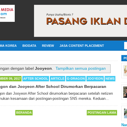
MA KOREA
BIODATA
REVIEW
JASA CONTENT PLACEMENT
P
ingan dengan label
Jooyeon
.
Tampilkan semua postingan
BER 09, 2017
AFTER SCHOOL
ARTICLE
G-DRAGON
JOOYEON
NEWS
gon dan Jooyeon After School Dirumorkan Berpacaran
on dan Jooyeon After School dirumorkan berpacaran setelah netizen
ukan kesamaan dari postingan-postingan SNS mereka. Keduan...
BERANDA
POSTINGAN LAMA
Na