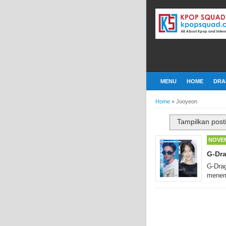
MENU
HOME
DRA
Home
»
Jooyeon
Tampilkan post
NOVEM
G-Dra
G-Drag
menem