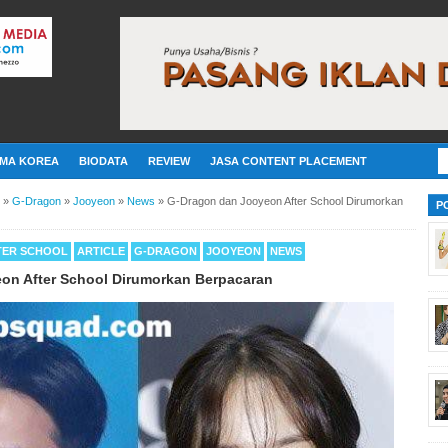
MA KOREA
BIODATA
REVIEW
JASA CONTENT PLACEMENT
»
G-Dragon
»
Jooyeon
»
News
»
G-Dragon dan Jooyeon After School Dirumorkan
P
TER SCHOOL
ARTICLE
G-DRAGON
JOOYEON
NEWS
on After School Dirumorkan Berpacaran