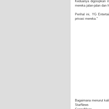
Keduanya digosipkan m
mereka jalan-jalan dan
Perihal ini, YG Enter
privasi mereka."
Bagaimana menurut kal
StarNews