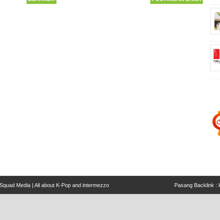
Squad Media | All about K-Pop and intermezzo
Pasang Backlink :