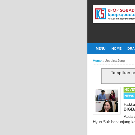
MENU
HOME
DRA
Home
»
Jessica Jung
Tampilkan p
NOVEM
NEWS
Fakta
BIGBA
Pada 
Hyun Suk berkunjung ke 