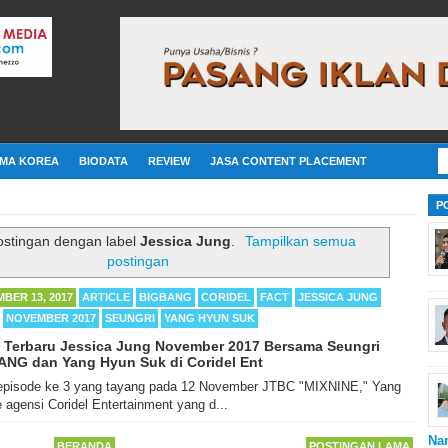
MA KOREA
BIODATA
REVIEW
JASA CONTENT PLACEMENT
P
ostingan dengan label
Jessica Jung
.
Tampilkan semua
postingan
BER 13, 2017
ARTICLE
BIGBANG
CORIDEL
FACT
JESSICA JUNG
NOVEMBER 2017
SEUNGRI
YANG HYUN SUK
 Terbaru Jessica Jung November 2017 Bersama Seungri
NG dan Yang Hyun Suk di Coridel Ent
episode ke 3 yang tayang pada 12 November JTBC "MIXNINE," Yang
agensi Coridel Entertainment yang d...
Na
BERANDA
POSTINGAN LAMA