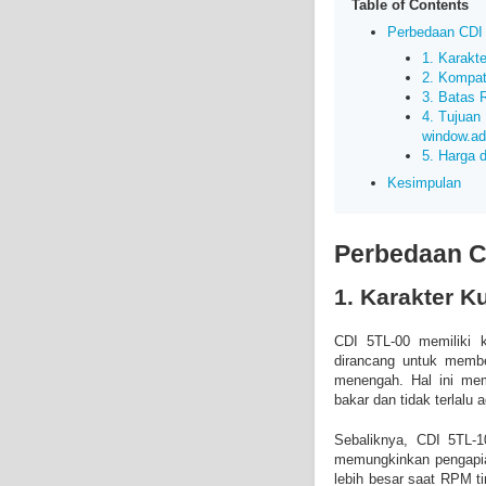
Table of Contents
Perbedaan CDI 
1. Karakt
2. Kompat
3. Batas 
4. Tujuan
window.ads
5. Harga 
Kesimpulan
Perbedaan
C
1. Karakter K
CDI 5TL-00 memiliki k
dirancang untuk membe
menengah. Hal ini mem
bakar dan tidak terlalu a
Sebaliknya, CDI 5TL-1
memungkinkan pengapian
lebih besar saat RPM ti