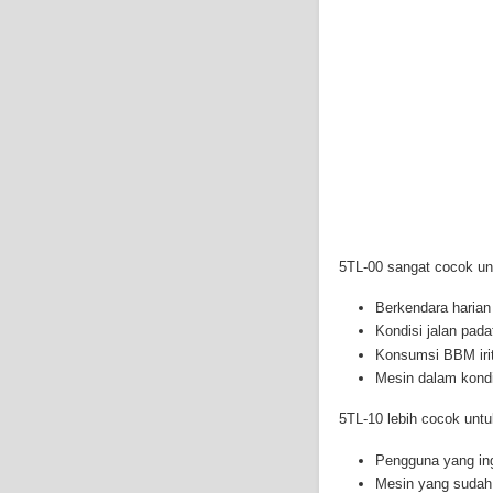
5TL-00 sangat cocok un
Berkendara harian
Kondisi jalan pada
Konsumsi BBM iri
Mesin dalam kondi
5TL-10 lebih cocok untu
Pengguna yang ing
Mesin yang sudah 