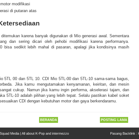
 motor modifikasi
erasi di putaran atas
Ketersediaan
 ditemukan karena banyak digunakan di Mio generasi awal. Sementara
arang dan sering dicari oleh pehobi modifikasi karena performanya.
0 bisa sedikit lebih mahal di pasaran, apalagi jika kondisinya masih
io 5TL 00 dan 5TL 10.
CDI Mio 5TL-00 dan 5TL-10 sama-sama bagus,
berbeda. Jika kamu mengutamakan kenyamanan, keiritan, dan mesin
sangat cukup. Namun jika kamu ingin performa, akselerasi tajam, dan
a 5TL-10 adalah pilihan yang lebih tepat. Selalu pastikan kabel soket
 sesuaikan CDI dengan kebutuhan motor dan gaya berkendaramu.
BERANDA
POSTING LAMA
Squad Media | All about K-Pop and intermezzo
Pasang Backlink :