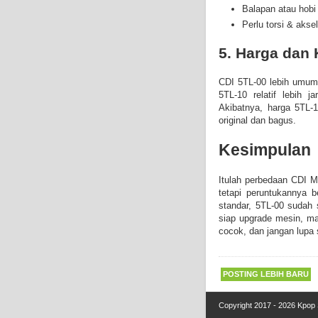
Balapan atau hobi
Perlu torsi & aksel
5. Harga dan 
CDI 5TL-00 lebih umum
5TL-10 relatif lebih j
Akibatnya, harga 5TL-1
original dan bagus.
Kesimpulan
Itulah
perbedaan CDI M
tetapi peruntukannya 
standar, 5TL-00 sudah 
siap upgrade mesin, mak
cocok, dan jangan lupa
POSTING LEBIH BARU
Copyright 2017 - 2026
Kpop 