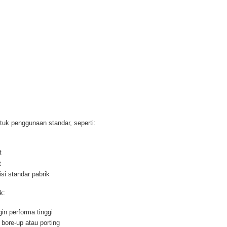
tuk penggunaan standar, seperti:
t
t
si standar pabrik
k:
in performa tinggi
bore-up atau porting