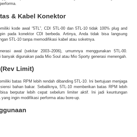
performa.
itas & Kabel Konektor
iliki kode awal “5TL”, CDI 5TL-00 dan 5TL-10 tidak 100% plug and
 pin pada konektor CDI berbeda. Artinya, Anda tidak bisa langsung
gan 5TL-10 tanpa memodifikasi kabel atau soketnya.
nerasi awal (sekitar 2003–2006), umumnya menggunakan 5TL-00.
 banyak digunakan pada Mio Soul atau Mio Sporty generasi menengah.
(Rev Limit)
miliki batas RPM lebih rendah dibanding 5TL-10. Ini bertujuan menjaga
isiensi bahan bakar. Sebaliknya, 5TL-10 memberikan batas RPM lebih
bisa berputar lebih cepat sebelum limiter aktif. Ini jadi keuntungan
 yang ingin modifikasi performa atau bore-up.
nggunaan