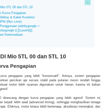
Mio 5TL 00 dan 5TL 10
er Kurva Pengapian
ibilitas & Kabel Konektor
RPM (Rev Limit)
 Penggunaan (adsbygoogle =
bygoogle || []).push({});
dan Ketersediaan
DI Mio 5TL 00 dan 5TL 10
urva Pengapian
urva pengapian yang lebih “konservatif”. Artinya, sistem pengapian
rikan percikan api secara stabil pada putaran mesin rendah hingga
buat motor lebih nyaman digunakan untuk harian, karena irit bahan
gresif.
0 dirancang dengan kurva pengapian yang lebih agresif. Sistem ini
 terjadi lebih awal (advanced timing), sehingga menghasilkan tenaga
nggi. Efeknya, motor terasa lebih bertenaga, akselerasi meningkat, dan