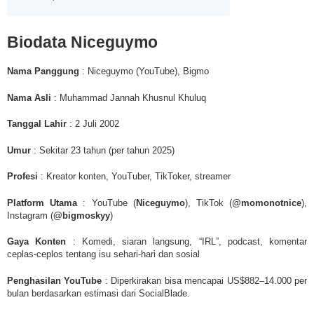
Biodata Niceguymo
Nama Panggung
: Niceguymo (YouTube), Bigmo
Nama Asli
: Muhammad Jannah Khusnul Khuluq
Tanggal Lahir
: 2 Juli 2002
Umur
: Sekitar 23 tahun (per tahun 2025)
Profesi
: Kreator konten, YouTuber, TikToker, streamer
Platform Utama
: YouTube (
Niceguymo
), TikTok (
@momonotnice
),
Instagram (
@bigmoskyy
)
Gaya Konten
: Komedi, siaran langsung, “IRL”, podcast, komentar
ceplas-ceplos tentang isu sehari-hari dan sosial
Penghasilan YouTube
: Diperkirakan bisa mencapai US$882–14.000 per
bulan berdasarkan estimasi dari SocialBlade.