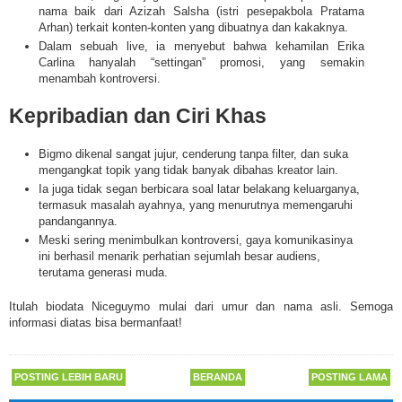
nama baik dari Azizah Salsha (istri pesepakbola Pratama
Arhan) terkait konten-konten yang dibuatnya dan kakaknya.
Dalam sebuah live, ia menyebut bahwa kehamilan Erika
Carlina hanyalah “settingan” promosi, yang semakin
menambah kontroversi.
Kepribadian dan Ciri Khas
Bigmo dikenal sangat jujur, cenderung tanpa filter, dan suka
mengangkat topik yang tidak banyak dibahas kreator lain.
Ia juga tidak segan berbicara soal latar belakang keluarganya,
termasuk masalah ayahnya, yang menurutnya memengaruhi
pandangannya.
Meski sering menimbulkan kontroversi, gaya komunikasinya
ini berhasil menarik perhatian sejumlah besar audiens,
terutama generasi muda.
Itulah
biodata Niceguymo mulai dari umur dan nama asli. Semoga
informasi diatas bisa bermanfaat!
POSTING LEBIH BARU
BERANDA
POSTING LAMA