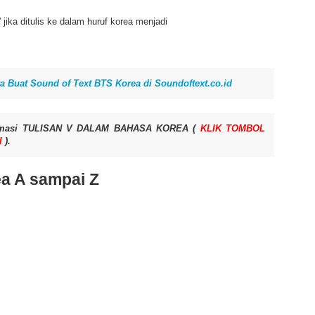
' jika ditulis ke dalam huruf korea menjadi
a Buat Sound of Text BTS Korea di Soundoftext.co.id
ormasi TULISAN V DALAM BAHASA KOREA (
KLIK TOMBOL
I
).
a A sampai Z