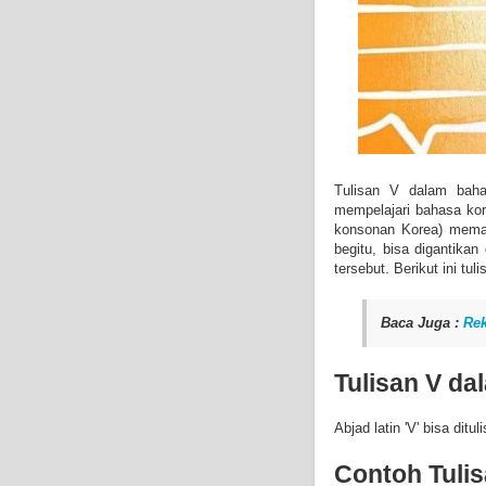
Tulisan V dalam baha
mempelajari bahasa kore
konsonan Korea) mema
begitu,
bisa digantikan
tersebut. Berikut ini t
Baca Juga :
Rek
Tulisan V d
Abjad latin 'V' bisa ditu
Contoh Tuli