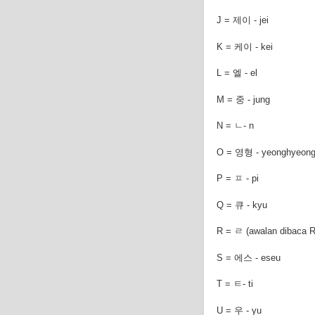
J = 제이 - jei
K = 케이 - kei
L = 엘 - el
M = 중 - jung
N = ㄴ- n
O = 영형 - yeonghyeon
P = ㅍ - pi
Q = 큐 - kyu
R = ㄹ (awalan dibaca R
S = 에스 - eseu
T = ㅌ- ti
U = 우 - yu