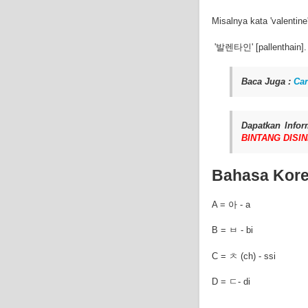
Misalnya kata 'valentine
'발렌타인' [pallenthain].
Baca Juga :
Car
Dapatkan Inf
BINTANG DISIN
Bahasa Kore
A = 아 - a
B = ㅂ - bi
C = ㅊ (ch) - ssi
D = ㄷ- di