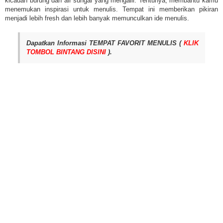
kicauan burung dan air sungai yang mengalir. Tentunya, membantu kamu
menemukan inspirasi untuk menulis. Tempat ini memberikan pikiran
menjadi lebih fresh dan lebih banyak memunculkan ide menulis.
Dapatkan Informasi TEMPAT FAVORIT MENULIS (
KLIK
TOMBOL BINTANG DISINI
).