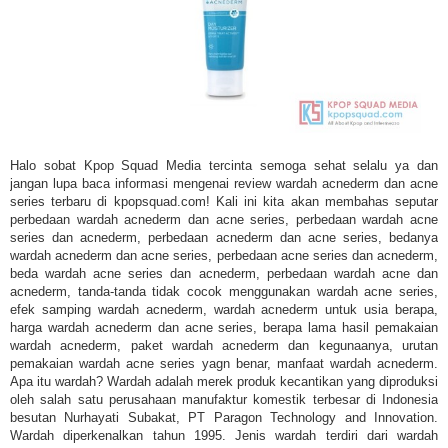
Halo sobat Kpop Squad Media tercinta semoga sehat selalu ya dan
jangan lupa baca informasi mengenai review wardah acnederm dan acne
series terbaru di kpopsquad.com! Kali ini kita akan membahas seputar
perbedaan wardah acnederm dan acne series, perbedaan wardah acne
series dan acnederm, perbedaan acnederm dan acne series, bedanya
wardah acnederm dan acne series, perbedaan acne series dan acnederm,
beda wardah acne series dan acnederm, perbedaan wardah acne dan
acnederm, tanda-tanda tidak cocok menggunakan wardah acne series,
efek samping wardah acnederm, wardah acnederm untuk usia berapa,
harga wardah acnederm dan acne series, berapa lama hasil pemakaian
wardah acnederm, paket wardah acnederm dan kegunaanya, urutan
pemakaian wardah acne series yagn benar, manfaat wardah acnederm.
Apa itu wardah? Wardah adalah merek produk kecantikan yang diproduksi
oleh salah satu perusahaan manufaktur komestik terbesar di Indonesia
besutan Nurhayati Subakat, PT Paragon Technology and Innovation.
Wardah diperkenalkan tahun 1995. Jenis wardah terdiri dari wardah