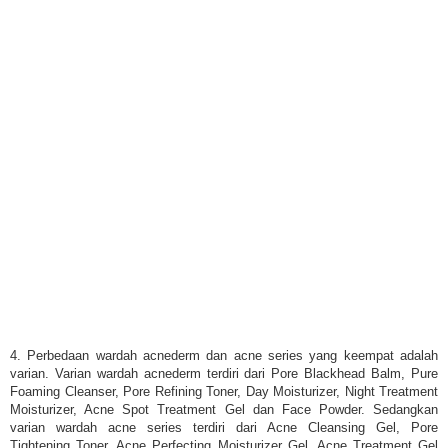
4. Perbedaan wardah acnederm dan acne series yang keempat adalah
varian. Varian wardah acnederm terdiri dari Pore Blackhead Balm, Pure
Foaming Cleanser, Pore Refining Toner, Day Moisturizer, Night Treatment
Moisturizer, Acne Spot Treatment Gel dan Face Powder. Sedangkan
varian wardah acne series terdiri dari Acne Cleansing Gel, Pore
Tightening Toner, Acne Perfecting Moisturizer Gel, Acne Treatment Gel