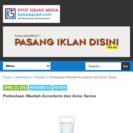
Home
»
Intermezzo
»
Review
»
Perbedaan Wardah Acnederm dan Acne Series
APRIL 21, 2022
INTERMEZZO
REVIEW
Perbedaan Wardah Acnederm dan Acne Series