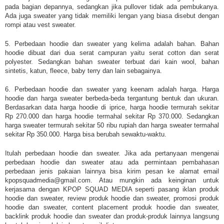
pada bagian depannya, sedangkan jika pullover tidak ada pembukanya.
Ada juga sweater yang tidak memiliki lengan yang biasa disebut dengan
rompi atau vest sweater.
5. Perbedaan hoodie dan sweater yang kelima adalah bahan. Bahan
hoodie dibuat dari dua serat campuran yaitu serat cotton dan serat
polyester. Sedangkan bahan sweater terbuat dari kain wool, bahan
sintetis, katun, fleece, baby terry dan lain sebagainya.
6. Perbedaan hoodie dan sweater yang keenam adalah harga. Harga
hoodie dan harga sweater berbeda-beda tergantung bentuk dan ukuran.
Berdasarkan data harga hoodie di iprice, harga hoodie termurah sekitar
Rp 270.000 dan harga hoodie termahal sekitar Rp 370.000. Sedangkan
harga sweater termurah sekitar 50 ribu rupiah dan harga sweater termahal
sekitar Rp 350.000. Harga bisa berubah sewaktu-waktu.
Itulah perbedaan hoodie dan sweater. Jika ada pertanyaan mengenai
perbedaan hoodie dan sweater atau ada permintaan pembahasan
perbedaan jenis pakaian lainnya bisa kirim pesan ke alamat email
kpopsquadmedia@gmail.com. Atau mungkin ada keinginan untuk
kerjasama dengan KPOP SQUAD MEDIA seperti pasang iklan produk
hoodie dan sweater, review produk hoodie dan sweater, promosi produk
hoodie dan sweater, content placement produk hoodie dan sweater,
backlink produk hoodie dan sweater dan produk-produk lainnya langsung