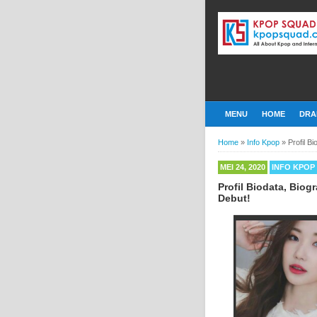
MENU
HOME
DRA
Home
»
Info Kpop
»
Profil 
MEI 24, 2020
INFO KPOP
Profil Biodata, Bio
Debut!