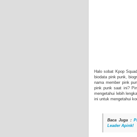
Halo sobat Kpop Squad 
biodata pink punk, biog
nama member pink pun
pink punk saat ini? P
mengetahui lebih lengka
ini untuk mengetahui ko
Baca Juga :
P
Leader Apink!