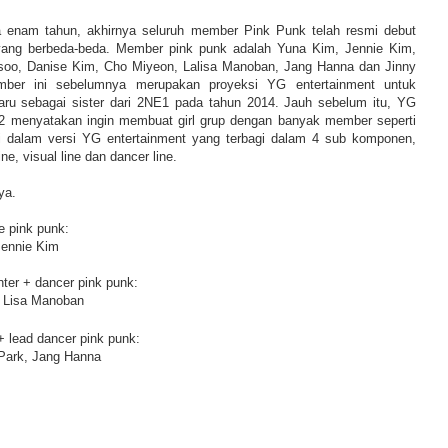
ga enam tahun, akhirnya seluruh member Pink Punk telah resmi debut
ang berbeda-beda. Member pink punk adalah Yuna Kim, Jennie Kim,
soo, Danise Kim, Cho Miyeon, Lalisa Manoban, Jang Hanna dan Jinny
ber ini sebelumnya merupakan proyeksi YG entertainment untuk
aru sebagai sister dari 2NE1 pada tahun 2014. Jauh sebelum itu, YG
12 menyatakan ingin membuat girl grup dengan banyak member seperti
pi dalam versi YG entertainment yang terbagi dalam 4 sub komponen,
ine, visual line dan dancer line.
ya.
e pink punk:
Jennie Kim
nter + dancer pink punk:
, Lisa Manoban
 + lead dancer pink punk:
Park, Jang Hanna