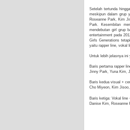
Setelah tertunda hing
meskipun dalam grup y
Roseanne Park, Kim Ji
Park. Kesembilan mem
mendebutan girl grup b
entertainment pada 20
Girls Generations teta
yaitu rapper line, vokal l
Untuk lebih jelasnya ini 
Baris pertama rapper lin
Jinny Park, Yuna Kim, 
Baris kedua visual + ce
Cho Miyeon, Kim Jisoo
Baris ketiga: Vokal line
Danise Kim, Roseanne 