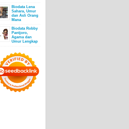
Biodata Lena
Sahara, Umur
dan Asli Orang
Mana
Biodata Robby
Pantjoro,
Agama dan
Umur Lengkap