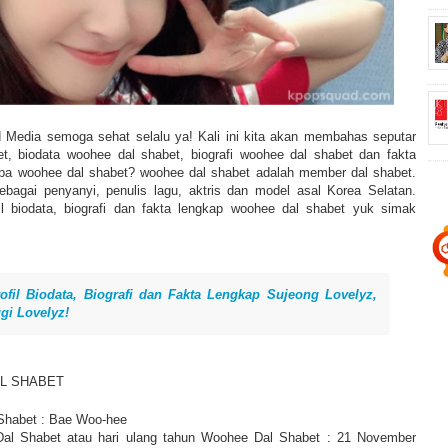
 Media semoga sehat selalu ya! Kali ini kita akan membahas seputar
et, biodata woohee dal shabet, biografi woohee dal shabet dan fakta
apa woohee dal shabet? woohee dal shabet adalah member dal shabet.
bagai penyanyi, penulis lagu, aktris dan model asal Korea Selatan.
il biodata, biografi dan fakta lengkap woohee dal shabet yuk simak
ofil Biodata, Biografi dan Fakta Lengkap Sujeong Lovelyz,
gi Lovelyz!
L SHABET
Shabet : Bae Woo-hee
Dal Shabet atau hari ulang tahun Woohee Dal Shabet : 21 November