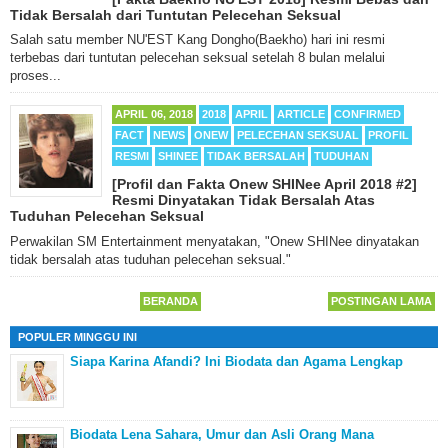
Tidak Bersalah dari Tuntutan Pelecehan Seksual
Salah satu member NU'EST Kang Dongho(Baekho) hari ini resmi
terbebas dari tuntutan pelecehan seksual setelah 8 bulan melalui
proses...
APRIL 06, 2018
2018
APRIL
ARTICLE
CONFIRMED
FACT
NEWS
ONEW
PELECEHAN SEKSUAL
PROFIL
RESMI
SHINEE
TIDAK BERSALAH
TUDUHAN
[Profil dan Fakta Onew SHINee April 2018 #2]
Resmi Dinyatakan Tidak Bersalah Atas
Tuduhan Pelecehan Seksual
Perwakilan SM Entertainment menyatakan, "Onew SHINee dinyatakan
tidak bersalah atas tuduhan pelecehan seksual."
BERANDA
POSTINGAN LAMA
POPULER MINGGU INI
Siapa Karina Afandi? Ini Biodata dan Agama Lengkap
Biodata Lena Sahara, Umur dan Asli Orang Mana