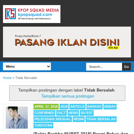
Home
»
Tidak Bersalah
Tampilkan postingan dengan label
Tidak Bersalah
.
Tampilkan semua postingan
APRIL 17, 2018
2018
ARTICLE
BAEKHO
BEBAS
CONFIRMED
FACT
NEWS
NU'EST
PELECEHAN SEKSUAL
RESMI
TIDAK BERSALAH
TUNTUTAN
[Fakta Baekho NU'EST 2018] Resmi Bebas dan