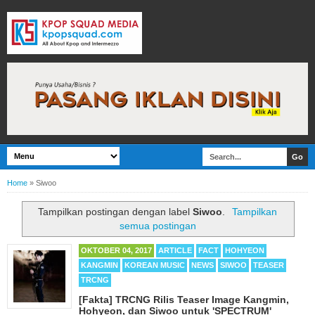
Home
»
Siwoo
Tampilkan postingan dengan label
Siwoo
.
Tampilkan
semua postingan
OKTOBER 04, 2017
ARTICLE
FACT
HOHYEON
KANGMIN
KOREAN MUSIC
NEWS
SIWOO
TEASER
TRCNG
[Fakta] TRCNG Rilis Teaser Image Kangmin,
Hohyeon, dan Siwoo untuk 'SPECTRUM'