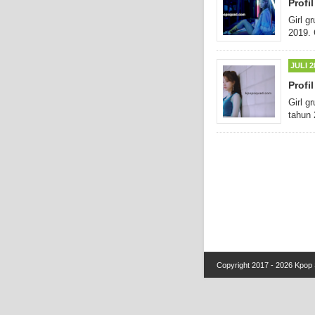
Profi
Girl g
2019. 
JULI 2
Profi
Girl g
tahun 
Copyright 2017 - 2026
Kpop 