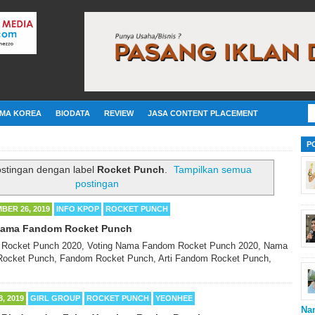
MA KOREA
BIODATA
REVIEW
JASA CONTENT PLACEMENT
P
ostingan dengan label
Rocket Punch
.
Tampilkan semua
postingan
BER 26, 2019
INFO KPOP
ROCKET PUNCH
 Nama Fandom Rocket Punch
g Rocket Punch 2020, Voting Nama Fandom Rocket Punch 2020, Nama
Rocket Punch, Fandom Rocket Punch, Arti Fandom Rocket Punch,
8, 2019
GIRL GROUP
ROCKET PUNCH
YEONHEE
Na