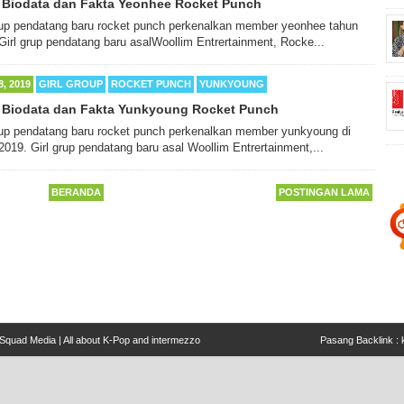
l Biodata dan Fakta Yeonhee Rocket Punch
rup pendatang baru rocket punch perkenalkan member yeonhee tahun
Girl grup pendatang baru asalWoollim Entrertainment, Rocke...
8, 2019
GIRL GROUP
ROCKET PUNCH
YUNKYOUNG
l Biodata dan Fakta Yunkyoung Rocket Punch
rup pendatang baru rocket punch perkenalkan member yunkyoung di
2019. Girl grup pendatang baru asal Woollim Entrertainment,...
BERANDA
POSTINGAN LAMA
Squad Media | All about K-Pop and intermezzo
Pasang Backlink :