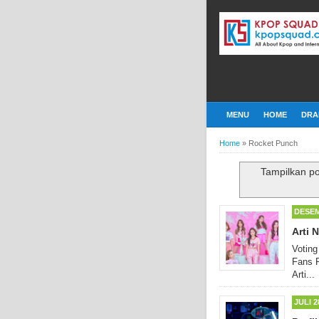
MENU
HOME
DRA
Home
»
Rocket Punch
Tampilkan p
DESEM
Arti
Votin
Fans 
Arti...
JULI 2