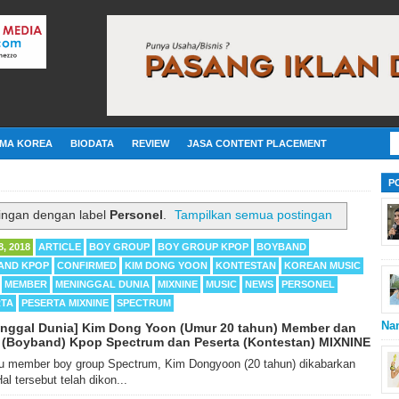
MA KOREA
BIODATA
REVIEW
JASA CONTENT PLACEMENT
P
ingan dengan label
Personel
.
Tampilkan semua postingan
8, 2018
ARTICLE
BOY GROUP
BOY GROUP KPOP
BOYBAND
AND KPOP
CONFIRMED
KIM DONG YOON
KONTESTAN
KOREAN MUSIC
MEMBER
MENINGGAL DUNIA
MIXNINE
MUSIC
NEWS
PERSONEL
RTA
PESERTA MIXNINE
SPECTRUM
Na
nggal Dunia] Kim Dong Yoon (Umur 20 tahun) Member dan
 (Boyband) Kpop Spectrum dan Peserta (Kontestan) MIXNINE
satu member boy group Spectrum, Kim Dongyoon (20 tahun) dikabarkan
al tersebut telah dikon...