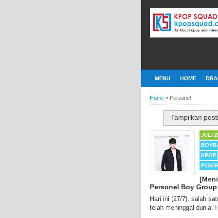
MENU
HOME
DRA
Home
»
Personel
Tampilkan post
JULI 2
BOYB
KPOP
PESE
[Meni
Personel Boy Group
Hari ini (27/7), salah 
telah meninggal dunia. H