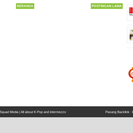
BERANDA
POSTINGAN LAMA
Squad Media | All about K-Pop and intermezzo
Pasang Backlink :