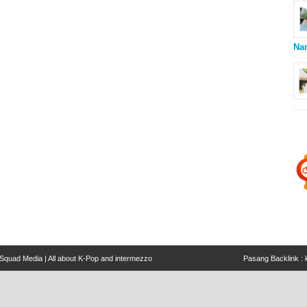
Na
Squad Media | All about K-Pop and intermezzo
Pasang Backlink :