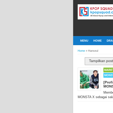
MENU
HOME
DRA
Home
»
Hanseul
Tampilkan pos
MARET
MONS
[Prof
MONS
Membe
MONSTA X sebagai salah