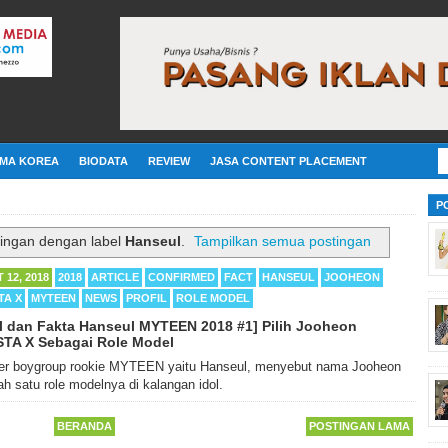
MA KOREA
BIODATA
REVIEW
JASA CONTENT PLACEMENT
P
tingan dengan label
Hanseul
.
Tampilkan semua postingan
 12, 2018
2018
ARTICLE
CONFIRMED
FACT
HANSEUL
JOOHEON
TA X
MYTEEN
NEWS
PROFIL
ROLE MODEL
il dan Fakta Hanseul MYTEEN 2018 #1] Pilih Jooheon
TA X Sebagai Role Model
r boygroup rookie MYTEEN yaitu Hanseul, menyebut nama Jooheon
 satu role modelnya di kalangan idol.
BERANDA
POSTINGAN LAMA