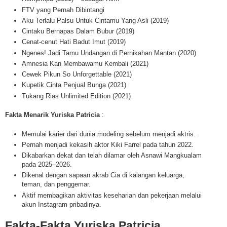
FTV yang Pernah Dibintangi
Aku Terlalu Palsu Untuk Cintamu Yang Asli (2019)
Cintaku Bernapas Dalam Bubur (2019)
Cenat-cenut Hati Badut Imut (2019)
Ngenes! Jadi Tamu Undangan di Pernikahan Mantan (2020)
Amnesia Kan Membawamu Kembali (2021)
Cewek Pikun So Unforgettable (2021)
Kupetik Cinta Penjual Bunga (2021)
Tukang Rias Unlimited Edition (2021)
Fakta Menarik Yuriska Patricia
:
Memulai karier dari dunia modeling sebelum menjadi aktris.
Pernah menjadi kekasih aktor Kiki Farrel pada tahun 2022.
Dikabarkan dekat dan telah dilamar oleh Asnawi Mangkualam
pada 2025–2026.
Dikenal dengan sapaan akrab Cia di kalangan keluarga,
teman, dan penggemar.
Aktif membagikan aktivitas keseharian dan pekerjaan melalui
akun Instagram pribadinya.
Fakta-Fakta
Yuriska Patricia