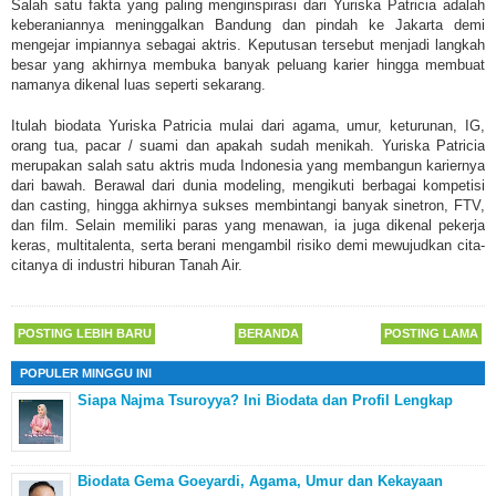
Salah satu fakta yang paling menginspirasi dari Yuriska Patricia adalah
keberaniannya meninggalkan Bandung dan pindah ke Jakarta demi
mengejar impiannya sebagai aktris. Keputusan tersebut menjadi langkah
besar yang akhirnya membuka banyak peluang karier hingga membuat
namanya dikenal luas seperti sekarang.
Itulah
biodata Yuriska Patricia mulai dari agama, umur, keturunan, IG,
orang tua, pacar / suami dan apakah sudah menikah.
Yuriska Patricia
merupakan salah satu aktris muda Indonesia yang membangun kariernya
dari bawah. Berawal dari dunia modeling, mengikuti berbagai kompetisi
dan casting, hingga akhirnya sukses membintangi banyak sinetron, FTV,
dan film. Selain memiliki paras yang menawan, ia juga dikenal pekerja
keras, multitalenta, serta berani mengambil risiko demi mewujudkan cita-
citanya di industri hiburan Tanah Air.
POSTING LEBIH BARU
BERANDA
POSTING LAMA
POPULER MINGGU INI
Siapa Najma Tsuroyya? Ini Biodata dan Profil Lengkap
Biodata Gema Goeyardi, Agama, Umur dan Kekayaan