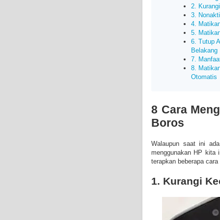
2. Kurang
3. Nonakt
4. Matika
5. Matika
6. Tutup A
Belakang
7. Manfaa
8. Matika
Otomatis
8 Cara Meng
Boros
Walaupun saat ini ada
menggunakan HP kita in
terapkan beberapa cara
1. Kurangi K