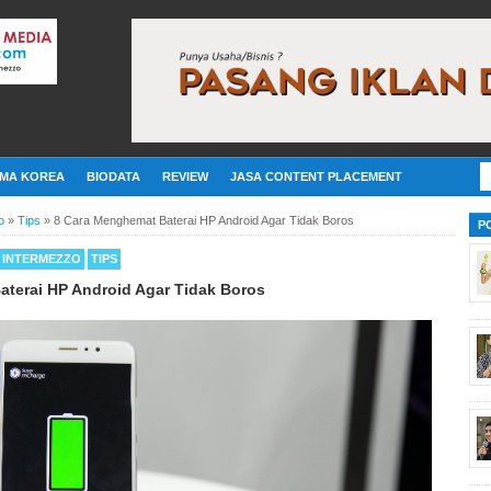
MA KOREA
BIODATA
REVIEW
JASA CONTENT PLACEMENT
o
»
Tips
»
8 Cara Menghemat Baterai HP Android Agar Tidak Boros
P
INTERMEZZO
TIPS
terai HP Android Agar Tidak Boros