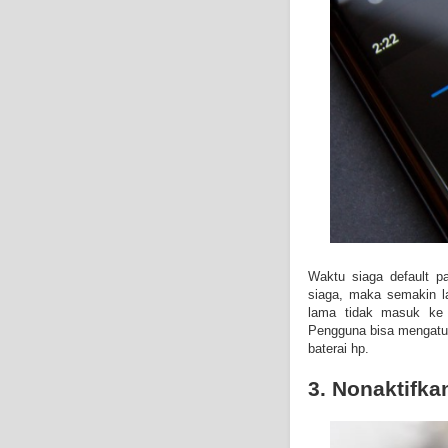
Waktu siaga default p
siaga, maka semakin l
lama tidak masuk k
Pengguna bisa mengatur 
baterai hp.
3. Nonaktifk