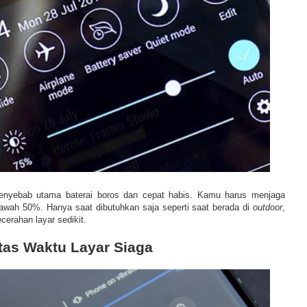
penyebab utama baterai boros dan cepat habis. Kamu harus menjaga
bawah 50%. Hanya saat dibutuhkan saja seperti saat berada di
outdoor
,
cerahan layar sedikit.
tas Waktu Layar Siaga