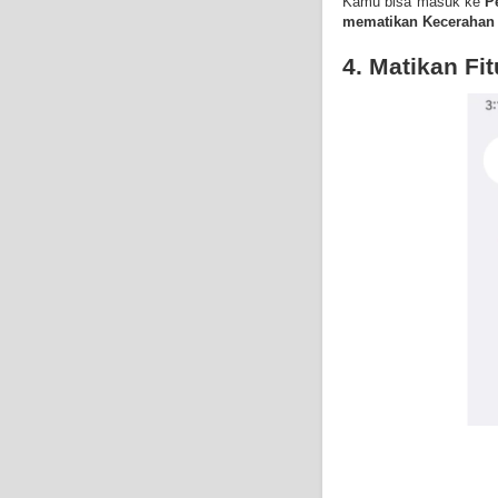
Kamu bisa masuk ke
P
mematikan Kecerahan
4. Matikan Fi