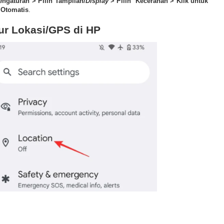
engaturan > Pilih Tampilan/
Display
> Pilih Kecerahan > Klik untuk
 Otomatis
.
tur Lokasi/GPS di HP