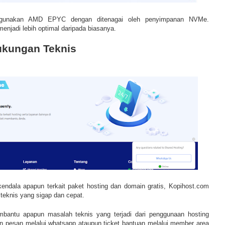
ggunakan AMD EPYC dengan ditenagai oleh penyimpanan NVMe.
menjadi lebih optimal daripada biasanya.
Dukungan Teknis
ndala apapun terkait paket hosting dan domain gratis, Kopihost.com
eknis yang sigap dan cepat.
bantu apapun masalah teknis yang terjadi dari penggunaan hosting
an pesan melalui whatsapp ataupun ticket bantuan melalui member area