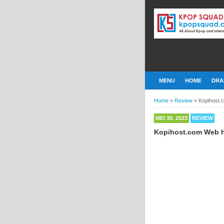
MENU
HOME
DRA
Home
»
Review
»
Kopihost.
MEI 30, 2023
REVIEW
Kopihost.com Web h