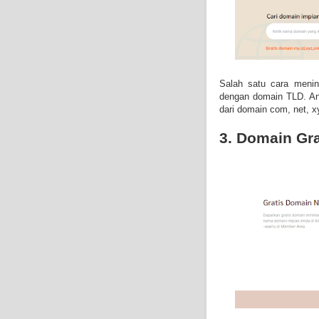
Salah satu cara menin
dengan domain TLD. An
dari domain
com, net, x
3. Domain Gra