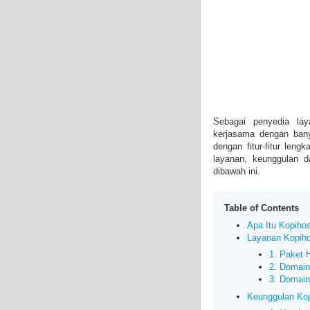
Sebagai penyedia lay
kerjasama dengan bany
dengan fitur-fitur len
layanan, keunggulan 
dibawah ini.
Table of Contents
Apa Itu Kopiho
Layanan Kopih
1. Paket 
2. Domai
3. Domain
Keunggulan Ko