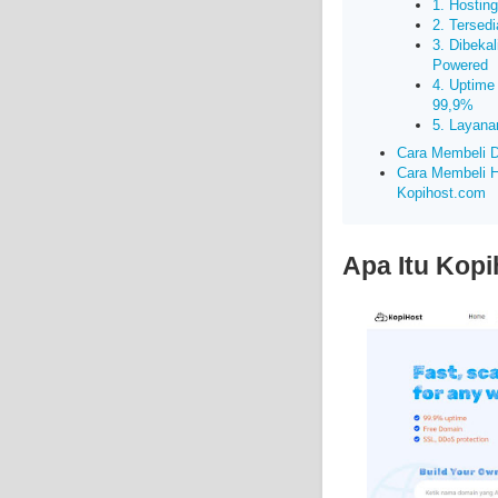
1. Hostin
2. Tersed
3. Dibeka
Powered
4. Uptime 
99,9%
5. Layana
Cara Membeli D
Cara Membeli H
Kopihost.com
Apa Itu Kop