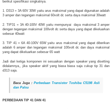
berikut spesifikasi singkatnya.
1. D313 = 3A 60V 30W yaitu arus maksimal yang dapat digunakan adalah
3 amper dan tegangan maksimal 60volt dc serta daya maksimal 30watt
2. TIP31 = 3A 40-100V 40W yaitu mempunyai daya maksimal 3 amper
dengan tegangan maksimal 100volt dc serta daya yang dapat dikeluarkan
sebesar 40watt
3. TIP 41 = 6A 40-100V 65W yaitu arus maksimal yang dapat diberikan
adalah 6 amper dan tegangan maksimal 100volt dc dan daya maksimal
yang dapat dikeluarkan sebesar 65 watt
Jadi dari ketiga komponen ini sesuaikan dengan speaker yang disetting
didalamnya,, jika speaker aktif yang biasa biasa saja cukup tip 31 dan
d313 saja.
Baca Juga :
Perbedaan Transistor Toshiba C5198 Asli
dan Palsu
PERBEDAAN TIP 41 DAN 41