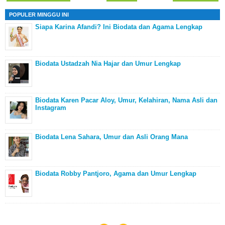
POPULER MINGGU INI
Siapa Karina Afandi? Ini Biodata dan Agama Lengkap
Biodata Ustadzah Nia Hajar dan Umur Lengkap
Biodata Karen Pacar Aloy, Umur, Kelahiran, Nama Asli dan
Instagram
Biodata Lena Sahara, Umur dan Asli Orang Mana
Biodata Robby Pantjoro, Agama dan Umur Lengkap