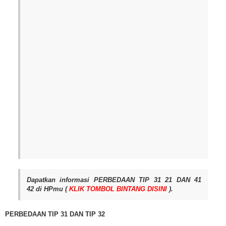
Dapatkan informasi PERBEDAAN TIP 31 21 DAN 41
42
di HPmu (
KLIK TOMBOL BINTANG DISINI
).
PERBEDAAN TIP 31 DAN TIP 32