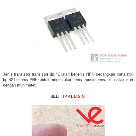
Jenis transistor transistor tip 41 ialah berjenis NPN sedangkan transistor
tip 42 berjenis PNP. untuk menentukan jenis transistornya bisa dilakukan
dengan multimeter.
BELI TIP 41
DISINI