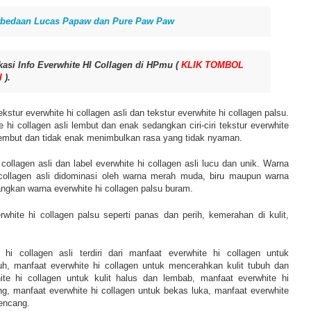
rbedaan Lucas Papaw dan Pure Paw Paw
kasi Info Everwhite HI Collagen di HPmu (
KLIK TOMBOL
I
).
kstur everwhite hi collagen asli dan tekstur everwhite hi collagen palsu.
ite hi collagen asli lembut dan enak sedangkan ciri-ciri tekstur everwhite
 lembut dan tidak enak menimbulkan rasa yang tidak nyaman.
collagen asli dan label everwhite hi collagen asli lucu dan unik. Warna
collagen asli didominasi oleh warna merah muda, biru maupun warna
ngkan warna everwhite hi collagen palsu buram.
hite hi collagen palsu seperti panas dan perih, kemerahan di kulit,
 hi collagen asli terdiri dari manfaat everwhite hi collagen untuk
h, manfaat everwhite hi collagen untuk mencerahkan kulit tubuh dan
ite hi collagen untuk kulit halus dan lembab, manfaat everwhite hi
ang, manfaat everwhite hi collagen untuk bekas luka, manfaat everwhite
kencang.