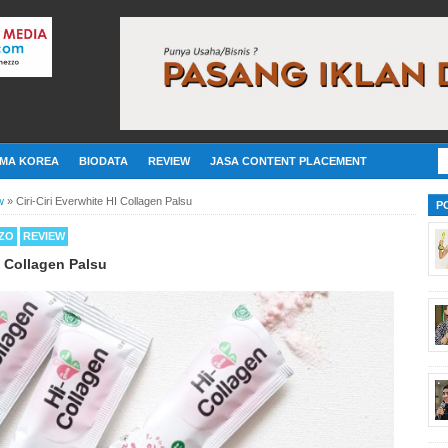
MA KOREA
BIODATA
REVIEW
JASA CONTENT PLACEMENT
w
»
Ciri-Ciri Everwhite HI Collagen Palsu
P
ZO
REVIEW
HI Collagen Palsu