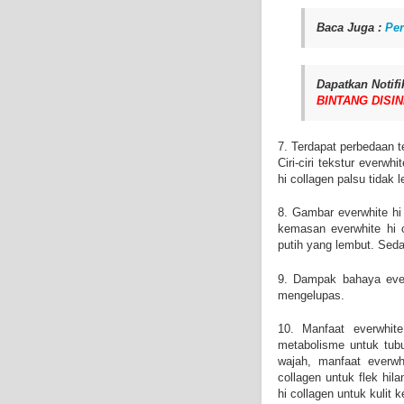
Baca Juga :
Pe
Dapatkan Notifi
BINTANG DISIN
7. Terdapat perbedaan te
Ciri-ciri tekstur everwh
hi collagen palsu tidak
8. Gambar everwhite hi 
kemasan everwhite hi 
putih yang lembut. Seda
9. Dampak bahaya everw
mengelupas.
10. Manfaat everwhite
metabolisme untuk tubu
wajah, manfaat everwh
collagen untuk flek hil
hi collagen untuk kulit 