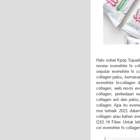
Halo sobat Kpop Squad 
review everwhite hi c
seputar everwhite hi co
collagen palsu, kemasan
everwhite hi-collagen 
collagen, web resmi ev
collagen, perbedaan e
collagen asli dan palsu
collagen
. Apa itu everw
mui terbaik 2021 dala
collagen atau bahan eve
Q10, Hi Fiber. Untuk le
ciri everwhite hi collage