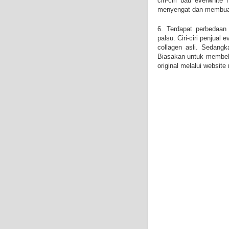
ciri-ciri bau everwhit
menyengat dan membuat
6. Terdapat perbedaan 
palsu. Ciri-ciri penjual 
collagen asli. Sedangka
Biasakan untuk membeli 
original melalui website