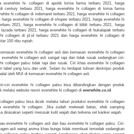
 everwhite hi- collagen di apotik kimia farma terbaru 2021, harga
 di century terbaru 2021, harga everwhite hi collagen di kimia farma
white hi collagen di indomaret terbaru 2021, harga everwhite hi collagen
, harga everwhite hi collagen di shopee terbaru 2021, harga everwhite hi
erbaru 2021, harga everwhite hi collagen di blibli terbaru 2021, harga
i lazada terbaru 2021, harga everwhite hi collagen di bukalapak terbaru
hi collagen di jd.id terbaru 2021 dan harga everwhite hi collagen di
tar 150 ribu rupiah.
kemasan everwhite hi collagen asli dan kemasan everwhite hi collagen
n everwhite hi collagen asli sangat rapi dan tidak rusak sedangkan ciri-
hi collagen palsu tidak rapi dan rusak. Ciri khas everwhite hi collagen
n label yang lucu dan unik. Selain itu terdapat tulisan deskripsi produk
 halal oleh MUI di kemasan
everwhite hi collagen asli.
ri-ciri everwhite hi collagen palsu bisa dibandingkan dengan produk
li melalui website resmi everwhite hi collagen di
everwhite.co.id
.
i collagen palsu bisa dicek melalui tahun produksi everwhite hi collagen
a everwhite hi collagen. Jika sudah melewati batas, efek samping
sa dirasakan seperti merusak kulit wajah dan terkena sel kanker wajah.
au everwhite hi collagen asli dan bau everwhite hi collagen palsu. Ciri-
collagen asli wangi aroma khas bunga tidak membuat tersedak sedangkan