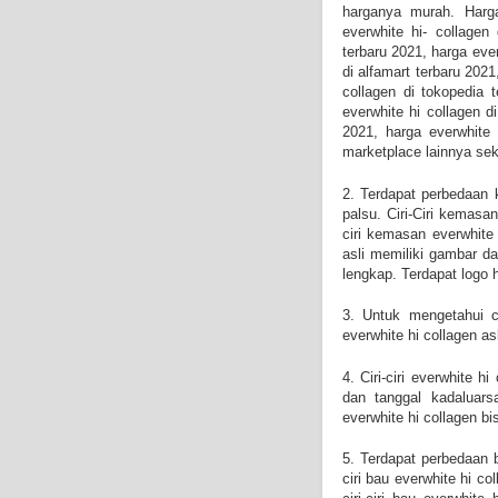
harganya murah. Harga
everwhite hi- collagen
terbaru 2021, harga ever
di alfamart terbaru 2021
collagen di tokopedia t
everwhite hi collagen d
2021, harga everwhite 
marketplace lainnya seki
2. Terdapat perbedaan 
palsu. Ciri-Ciri kemasa
ciri kemasan everwhite 
asli memiliki gambar da
lengkap. Terdapat logo
3. Untuk mengetahui ci
everwhite hi collagen as
4. Ciri-ciri everwhite h
dan tanggal kadaluars
everwhite hi collagen bi
5. Terdapat perbedaan b
ciri bau everwhite hi 