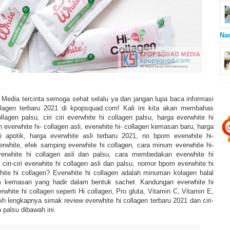
Na
Media tercinta semoga sehat selalu ya dan jangan lupa baca informasi
ollagen terbaru 2021 di kpopsquad.com! Kali ini kita akan membahas
llagen palsu, ciri ciri everwhite hi collagen palsu, harga everwhite hi
 everwhite hi- collagen asli, everwhite hi- collagen kemasan baru, harga
di apotik, harga everwhite asli terbaru 2021, no bpom everwhite hi-
erwhite, efek samping everwhite hi collagen, cara minum everwhite hi-
verwhite hi collagen asli dan palsu, cara membedakan everwhite hi
, ciri-ciri everwhite hi collagen asli dan palsu, nomor bpom
everwhite hi
hite hi collagen? Everwhite hi collagen adalah minuman kolagen halal
m kemasan yang hadir dalam bentuk sachet. Kandungan everwhite hi
rwhite hi collagen seperti Hi collagen, Pro gluta, Vitamin C, Vitamin E,
bih lengkapnya simak review everwhite hi collagen terbaru 2021 dan ciri-
n palsu dibawah ini.