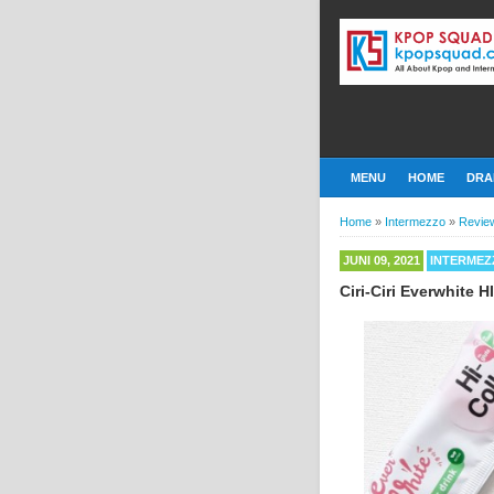
MENU
HOME
DRA
Home
»
Intermezzo
»
Revie
JUNI 09, 2021
INTERMEZ
Ciri-Ciri Everwhite 