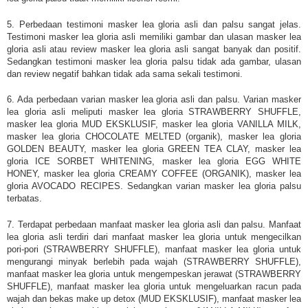
5. Perbedaan testimoni masker lea gloria asli dan palsu sangat jelas.
Testimoni masker lea gloria asli memiliki gambar dan ulasan masker lea
gloria asli atau review masker lea gloria asli sangat banyak dan positif.
Sedangkan testimoni masker lea gloria palsu tidak ada gambar, ulasan
dan review negatif bahkan tidak ada sama sekali testimoni.
6. Ada perbedaan varian masker lea gloria asli dan palsu. Varian masker
lea gloria asli meliputi masker lea gloria STRAWBERRY SHUFFLE,
masker lea gloria MUD EKSKLUSIF, masker lea gloria VANILLA MILK,
masker lea gloria CHOCOLATE MELTED (organik), masker lea gloria
GOLDEN BEAUTY, masker lea gloria GREEN TEA CLAY, masker lea
gloria ICE SORBET WHITENING, masker lea gloria EGG WHITE
HONEY, masker lea gloria CREAMY COFFEE (ORGANIK), masker lea
gloria AVOCADO RECIPES. Sedangkan varian masker lea gloria palsu
terbatas.
7. Terdapat perbedaan manfaat masker lea gloria asli dan palsu. Manfaat
lea gloria asli terdiri dari manfaat masker lea gloria untuk mengecilkan
pori-pori (STRAWBERRY SHUFFLE), manfaat masker lea gloria untuk
mengurangi minyak berlebih pada wajah (STRAWBERRY SHUFFLE),
manfaat masker lea gloria untuk mengempeskan jerawat (STRAWBERRY
SHUFFLE), manfaat masker lea gloria untuk mengeluarkan racun pada
wajah dan bekas make up detox (MUD EKSKLUSIF), manfaat masker lea