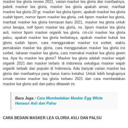
masker lea gloria review 2021, varian masker lea gloria dan manfaatnya,
pabrik masker lea gloria, masker lea gloria apakah aman, manfaat
masker lea gloria 20 gr, masker lea gloria bpom, apakah masker lea gloria
sudah bpom, nomor bpom masker lea gloria, cek bpom masker lea gloria,
manfaat masker lea gloria kemasan baru 2021, masker lea gloria untuk
umur berapa, no# bpom masker lea gloria, no. bpom masker lea gloria
asli, nomor bpom masker organik lea gloria, ciri-ciri masker lea gloria
palsu, apakah masker lea gloria berbahaya, apakah masker bubuk lea
gloria sudah bpom, cara menggunakan masker ice sorbet, waktu
pemakaian masker lea gloria, cara menggunakan masker lea gloria ice
sorbet, takaran masker lea gloria, cara memakai masker lea gloria green
tea. Apa itu masker lea gloria? Masker lea gloria adalah masker wajah
organik 2021 dan masker terlaris di indonesia sekaligus masker wajah
organik terbaik dan populer di Indonesia. Ada banyak varian masker lea
gloria dan manfaatnya yang harus kamu ketahui. Untuk lebih lengkapnya
simak review masker lea gloria terbaru 2021 dan cara membedakan
masker lea gloria asli dan palsu dibawah ini.
Baca Juga :
Cara Membedakan Masker Egg White
Hanasui Asli dan Palsu
CARA BEDAIN MASKER LEA GLORIA ASLI DAN PALSU