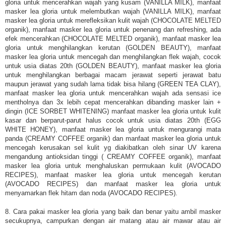
gloria untuk mencerahkan wajah yang kusam (VANILLA MILK), manfaat
masker lea gloria untuk melembutkan wajah (VANILLA MILK), manfaat
masker lea gloria untuk merefleksikan kulit wajah (CHOCOLATE MELTED
organik), manfaat masker lea gloria untuk penenang dan refreshing, ada
efek mencerahkan (CHOCOLATE MELTED organik), manfaat masker lea
gloria untuk menghilangkan kerutan (GOLDEN BEAUTY), manfaat
masker lea gloria untuk mencegah dan menghilangkan flek wajah, cocok
untuk usia diatas 20th (GOLDEN BEAUTY), manfaat masker lea gloria
untuk menghilangkan berbagai macam jerawat seperti jerawat batu
maupun jerawat yang sudah lama tidak bisa hilang (GREEN TEA CLAY),
manfaat masker lea gloria untuk mencerahkan wajah ada sensasi ice
mentholnya dan 3x lebih cepat mencerahkan dibanding masker lain +
dingin (ICE SORBET WHITENING) manfaat masker lea gloria untuk kulit
kasar dan berparut-parut halus cocok untuk usia diatas 20th (EGG
WHITE HONEY), manfaat masker lea gloria untuk mengurangi mata
panda (CREAMY COFFEE organik) dan manfaat masker lea gloria untuk
mencegah kerusakan sel kulit yg diakibatkan oleh sinar UV karena
mengandung antioksidan tinggi ( CREAMY COFFEE organik), manfaat
masker lea gloria untuk menghaluskan permukaan kulit (AVOCADO
RECIPES), manfaat masker lea gloria untuk mencegah kerutan
(AVOCADO RECIPES) dan manfaat masker lea gloria untuk
menyamarkan flek hitam dan noda (AVOCADO RECIPES).
8. Cara pakai masker lea gloria yang baik dan benar yaitu ambil masker
secukupnya, campurkan dengan air matang atau air mawar atau air