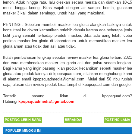
lemon. Aduk hingga rata, lalu oleskan secara merata dan diamkan 10-15
menit hingga kering. Bilas wajah dengan air sampai bersih, gunakan
masker 3 kali dalam seminggu untuk hasil yang maksimal.
PENTING : Sebelum membeli masker lea gloria alangkah baiknya untuk
konsultasi ke dokter kecantikan terlebih dahulu karena ada beberapa jenis
kulit yang sensitif terhadap produk masker, Jika ada uang lebih, coba
periksa masker lea gloria di laboratorium untuk memastikan masker lea
gloria aman atau tidak dan asli atau tidak.
Itulah pembahasan lengkap seputar review masker lea gloria terbaru 2021
dan cara membedakan masker lea gloria asli dan palsu secara lengkap.
Bagi kamu yang ingin pasang iklan produk kecantikan seperti masker lea
gloria atau produk lainnya di kpopsquad.com, silahkan menghubungi kami
di alamat email kpopsquadmedia@gmail.com. Mulai dari 50 ribu rupiah
saja, ulasan dan review produk bisa tampil di kpopsquad.com dan google.
Tertarik pasang iklan di kpopsquad.com?
Hubungi
kpopsquadmedia@gmail.com
POSTING LEBIH BARU
BERANDA
POSTING LAMA
POPULER MINGGU INI