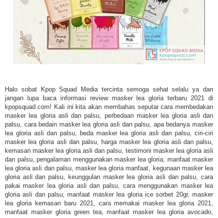
Halo sobat Kpop Squad Media tercinta semoga sehat selalu ya dan
jangan lupa baca informasi review masker lea gloria terbaru 2021 di
kpopsquad.com! Kali ini kita akan membahas seputar cara membedakan
masker lea gloria asli dan palsu, perbedaan masker lea gloria asli dan
palsu, cara bedain masker lea gloria asli dan palsu, apa bedanya masker
lea gloria asli dan palsu, beda masker lea gloria asli dan palsu, ciri-ciri
masker lea gloria asli dan palsu, harga masker lea gloria asli dan palsu,
kemasan masker lea gloria asli dan palsu, testimoni masker lea gloria asli
dan palsu, pengalaman menggunakan masker lea gloria, manfaat masker
lea gloria asli dan palsu, masker lea gloria manfaat, kegunaan masker lea
gloria asli dan palsu, keunggulan masker lea gloria asli dan palsu, cara
pakai masker lea gloria asli dan palsu, cara menggunakan masker lea
gloria asli dan palsu, manfaat masker lea gloria ice sorbet 20gr, masker
lea gloria kemasan baru 2021, cara memakai masker lea gloria 2021,
manfaat masker gloria green tea, manfaat masker lea gloria avocado,