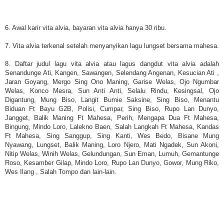
6. Awal karir vita alvia, bayaran vita alvia hanya 30 ribu.
7. Vita alvia terkenal setelah menyanyikan lagu lungset bersama mahesa.
8. Daftar judul lagu vita alvia atau lagus dangdut vita alvia adalah
Senandunge Ati, Kangen, Sawangen, Selendang Angenan, Kesucian Ati ,
Jaran Goyang, Mergo Sing Ono Maning, Garise Welas, Ojo Ngumbar
Welas, Konco Mesra, Sun Anti Anti, Selalu Rindu, Kesingsal, Ojo
Digantung, Mung Biso, Langit Bumie Saksine, Sing Biso, Menantu
Biduan Ft Bayu G2B, Polisi, Cumpar, Sing Biso, Rupo Lan Dunyo,
Jangget, Balik Maning Ft Mahesa, Perih, Mengapa Dua Ft Mahesa,
Bingung, Mindo Loro, Lalekno Baen, Salah Langkah Ft Mahesa, Kandas
Ft Mahesa, Sing Sanggup, Sing Kanti, Wes Bedo, Bisane Mung
Nyawang, Lungset, Balik Maning, Loro Njero, Mati Ngadek, Sun Akoni,
Nitip Welas, Winih Welas, Gelundungan, Sun Eman, Lumuh, Gemantunge
Roso, Kesamber Gilap, Mindo Loro, Rupo Lan Dunyo, Gowor, Mung Riko,
Wes Ilang , Salah Tompo dan lain-lain.