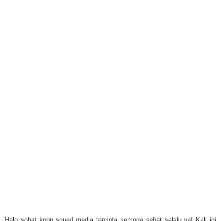
Halo sobat kpop squad media tercinta semoga sehat selalu ya! Kali ini