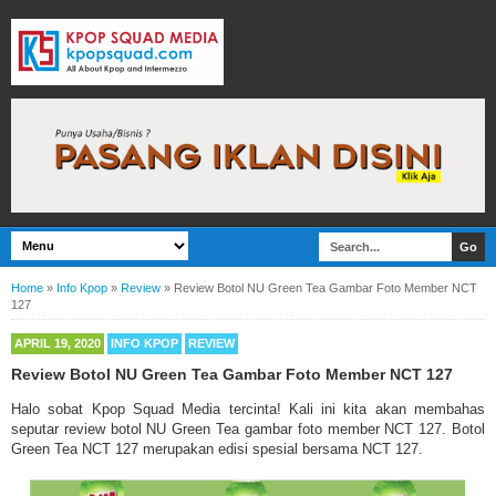
Home
»
Info Kpop
»
Review
»
Review Botol NU Green Tea Gambar Foto Member NCT
127
APRIL 19, 2020
INFO KPOP
REVIEW
Review Botol NU Green Tea Gambar Foto Member NCT 127
Halo sobat Kpop Squad Media tercinta! Kali ini kita akan membahas
seputar review botol NU Green Tea gambar foto member NCT 127. Botol
Green Tea NCT 127 merupakan edisi spesial bersama NCT 127.