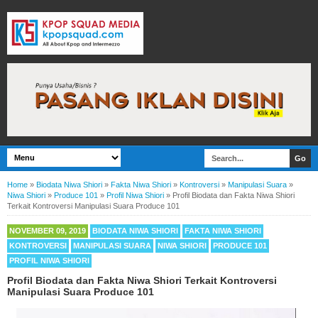
Home
»
Biodata Niwa Shiori
»
Fakta Niwa Shiori
»
Kontroversi
»
Manipulasi Suara
»
Niwa Shiori
»
Produce 101
»
Profil Niwa Shiori
»
Profil Biodata dan Fakta Niwa Shiori
Terkait Kontroversi Manipulasi Suara Produce 101
NOVEMBER 09, 2019
BIODATA NIWA SHIORI
FAKTA NIWA SHIORI
KONTROVERSI
MANIPULASI SUARA
NIWA SHIORI
PRODUCE 101
PROFIL NIWA SHIORI
Profil Biodata dan Fakta Niwa Shiori Terkait Kontroversi
Manipulasi Suara Produce 101