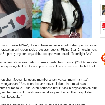
l group rookie ARIAZ, Jooeun belakangan menjadi bahan perbincangan
erupakan girl group rookie besutan agensi Rising Star Entertainment,
ar Empire, yang baru saja debut dengan video musik 'Moonlight Aria'.
r acara showcase debut mereka pada hari Kamis (24/10), reporter
 yang menyebutkan Jooeun pernah merokok dan minum alkohol ketika
 tersebut, Jooeun langsung membenarkannya dan meminta maaf
 mengatakan, "Aku benar-benar menyesal dan minta maaf atas
pantas di masa lalu. Aku akan berusaha untuk tidak menghancurkan grup
yang terbaik untuk melakukan tindakan yang benar. Aku harap kalian
ngan kepadaku."
dukungan, personel ARIAZ ini malah mendapatkan lebih banyak