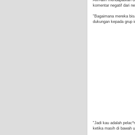
komentar negatif dari ne
"Bagaimana mereka bisa
dukungan kepada grup in
"Jadi kau adalah pelac
ketika masih di bawah 