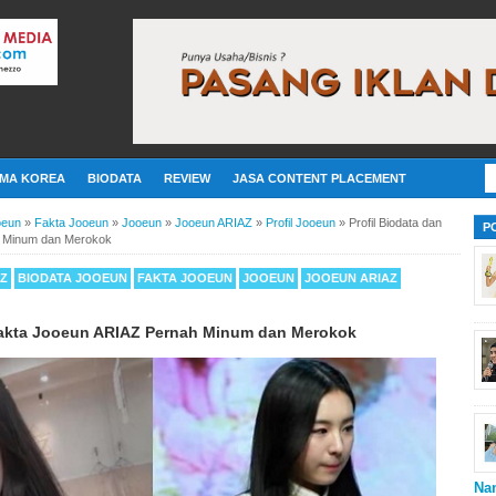
MA KOREA
BIODATA
REVIEW
JASA CONTENT PLACEMENT
oeun
»
Fakta Jooeun
»
Jooeun
»
Jooeun ARIAZ
»
Profil Jooeun
»
Profil Biodata dan
P
h Minum dan Merokok
AZ
BIODATA JOOEUN
FAKTA JOOEUN
JOOEUN
JOOEUN ARIAZ
 Fakta Jooeun ARIAZ Pernah Minum dan Merokok
Na