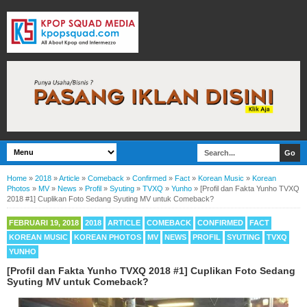
Home
»
2018
»
Article
»
Comeback
»
Confirmed
»
Fact
»
Korean Music
»
Korean
Photos
»
MV
»
News
»
Profil
»
Syuting
»
TVXQ
»
Yunho
»
[Profil dan Fakta Yunho TVXQ
2018 #1] Cuplikan Foto Sedang Syuting MV untuk Comeback?
FEBRUARI 19, 2018
2018
ARTICLE
COMEBACK
CONFIRMED
FACT
KOREAN MUSIC
KOREAN PHOTOS
MV
NEWS
PROFIL
SYUTING
TVXQ
YUNHO
[Profil dan Fakta Yunho TVXQ 2018 #1] Cuplikan Foto Sedang
Syuting MV untuk Comeback?