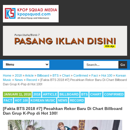
Home
»
2018
»
Article
»
Billboard
»
BTS
»
Chart
»
Confirmed
»
Fact
»
Hot 100
»
Korean
Music
»
News
»
Record
»
[Fakta BTS 2018 #7] Pecahkan Rekor Baru Di Chart Billboard
Dan Grup K-Pop di Hot 100!
JANUARI 11, 2018
2018
ARTICLE
BILLBOARD
BTS
CHART
CONFIRMED
FACT
HOT 100
KOREAN MUSIC
NEWS
RECORD
[Fakta BTS 2018 #7] Pecahkan Rekor Baru Di Chart Billboard
Dan Grup K-Pop di Hot 100!