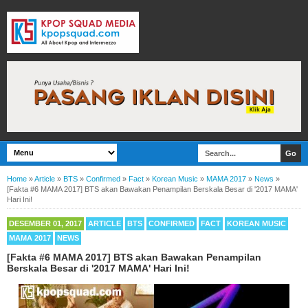
Home
»
Article
»
BTS
»
Confirmed
»
Fact
»
Korean Music
»
MAMA 2017
»
News
»
[Fakta #6 MAMA 2017] BTS akan Bawakan Penampilan Berskala Besar di '2017 MAMA'
Hari Ini!
DESEMBER 01, 2017
ARTICLE
BTS
CONFIRMED
FACT
KOREAN MUSIC
MAMA 2017
NEWS
[Fakta #6 MAMA 2017] BTS akan Bawakan Penampilan
Berskala Besar di '2017 MAMA' Hari Ini!