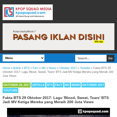
Home
»
Article
»
BTS
»
Fact
»
MV
»
News
»
Oktober 2017
»
Youtube
»
Fakta BTS 29
Oktober 2017: Lagu 'Blood, Sweat, Tears' BTS Jadi MV Ketiga Mereka yang Meraih 200
Juta Views
OKTOBER 29, 2017
ARTICLE
BTS
FACT
MV
NEWS
OKTOBER 2017
YOUTUBE
Fakta BTS 29 Oktober 2017: Lagu 'Blood, Sweat, Tears' BTS
Jadi MV Ketiga Mereka yang Meraih 200 Juta Views