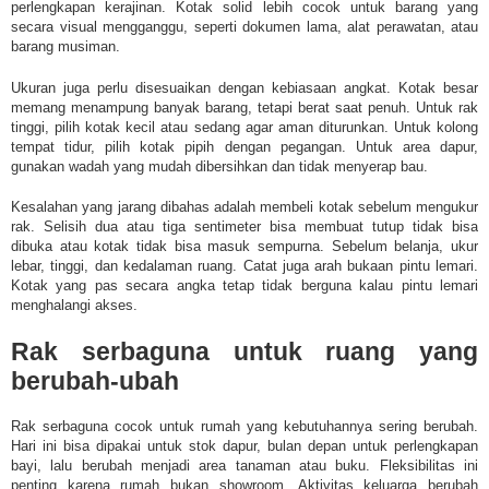
perlengkapan kerajinan. Kotak solid lebih cocok untuk barang yang
secara visual mengganggu, seperti dokumen lama, alat perawatan, atau
barang musiman.
Ukuran juga perlu disesuaikan dengan kebiasaan angkat. Kotak besar
memang menampung banyak barang, tetapi berat saat penuh. Untuk rak
tinggi, pilih kotak kecil atau sedang agar aman diturunkan. Untuk kolong
tempat tidur, pilih kotak pipih dengan pegangan. Untuk area dapur,
gunakan wadah yang mudah dibersihkan dan tidak menyerap bau.
Kesalahan yang jarang dibahas adalah membeli kotak sebelum mengukur
rak. Selisih dua atau tiga sentimeter bisa membuat tutup tidak bisa
dibuka atau kotak tidak bisa masuk sempurna. Sebelum belanja, ukur
lebar, tinggi, dan kedalaman ruang. Catat juga arah bukaan pintu lemari.
Kotak yang pas secara angka tetap tidak berguna kalau pintu lemari
menghalangi akses.
Rak serbaguna untuk ruang yang
berubah-ubah
Rak serbaguna cocok untuk rumah yang kebutuhannya sering berubah.
Hari ini bisa dipakai untuk stok dapur, bulan depan untuk perlengkapan
bayi, lalu berubah menjadi area tanaman atau buku. Fleksibilitas ini
penting karena rumah bukan showroom. Aktivitas keluarga berubah