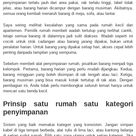
penyimpanan terlalu jauh dari area pakai, rak terlalu tinggi, label tidak
jelas, atau barang harian dicampur dengan barang musiman. Akibatnya,
semua orang kembali menaruh barang di meja, sofa, atau lantai.
Saya sering melihat kesalahan yang sama pada rumah kecil dan
apartemen. Pemilik rumah membeli wadah tertutup yang terlihat cantik,
tetapi semua barang di dalamnya jadi sulit diakses. Wadah seperti ini
cocok untuk stok cadangan atau barang jarang dipakai, bukan untuk
peralatan harian. Untuk barang yang dipakai setiap hari, akses cepat lebih
penting daripada tampilan yang sempurna.
Sebelum membeli alat penyimpanan rumah, pisahkan barang menjadi tiga
kelompok. Pertama, barang harian yang perlu mudah dijangkau. Kedua,
barang mingguan yang boleh disimpan di rak tengah atau laci. Ketiga,
barang musiman yang bisa masuk kotak tertutup di rak atas. Dengan
pembagian ini, Anda tidak perlu membongkar seluruh lemari hanya untuk
mencari satu benda kecil.
Prinsip satu rumah satu kategori
penyimpanan
Sistem yang baik memakai kategori yang konsisten. Jangan simpan
kabel di tiga tempat berbeda, alat tulis di lima laci, atau kantong belanja
di setiap sudut rumah. Pilih satu zona utama untuk setiap kategori. Jika