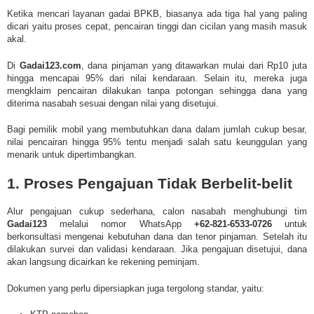
Ketika mencari layanan gadai BPKB, biasanya ada tiga hal yang paling
dicari yaitu proses cepat, pencairan tinggi dan cicilan yang masih masuk
akal.
Di
Gadai123.com
, dana pinjaman yang ditawarkan mulai dari Rp10 juta
hingga mencapai 95% dari nilai kendaraan. Selain itu, mereka juga
mengklaim pencairan dilakukan tanpa potongan sehingga dana yang
diterima nasabah sesuai dengan nilai yang disetujui.
Bagi pemilik mobil yang membutuhkan dana dalam jumlah cukup besar,
nilai pencairan hingga 95% tentu menjadi salah satu keunggulan yang
menarik untuk dipertimbangkan.
1. Proses Pengajuan Tidak Berbelit-belit
Alur pengajuan cukup sederhana,
calon nasabah menghubungi tim
Gadai123
melalui nomor WhatsApp
+62-821-6533-0726
untuk
berkonsultasi mengenai kebutuhan dana dan tenor pinjaman. Setelah itu
dilakukan survei dan validasi kendaraan. Jika pengajuan disetujui, dana
akan langsung dicairkan ke rekening peminjam.
Dokumen yang perlu dipersiapkan juga tergolong standar, yaitu: