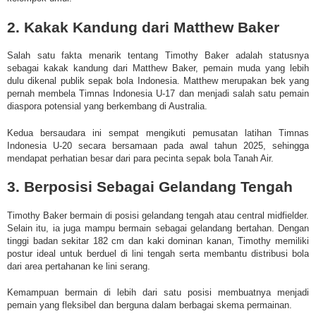
2. Kakak Kandung dari Matthew Baker
Salah satu fakta menarik tentang Timothy Baker adalah statusnya
sebagai kakak kandung dari Matthew Baker, pemain muda yang lebih
dulu dikenal publik sepak bola Indonesia. Matthew merupakan bek yang
pernah membela Timnas Indonesia U-17 dan menjadi salah satu pemain
diaspora potensial yang berkembang di Australia.
Kedua bersaudara ini sempat mengikuti pemusatan latihan Timnas
Indonesia U-20 secara bersamaan pada awal tahun 2025, sehingga
mendapat perhatian besar dari para pecinta sepak bola Tanah Air.
3. Berposisi Sebagai Gelandang Tengah
Timothy Baker bermain di posisi gelandang tengah atau central midfielder.
Selain itu, ia juga mampu bermain sebagai gelandang bertahan. Dengan
tinggi badan sekitar 182 cm dan kaki dominan kanan, Timothy memiliki
postur ideal untuk berduel di lini tengah serta membantu distribusi bola
dari area pertahanan ke lini serang.
Kemampuan bermain di lebih dari satu posisi membuatnya menjadi
pemain yang fleksibel dan berguna dalam berbagai skema permainan.