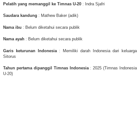
Pelatih yang memanggil ke Timnas U-20
: Indra Sjafri
Saudara kandung
: Mathew Baker (adik)
Nama ibu
: Belum diketahui secara publik
Nama ayah
: Belum diketahui secara publik
Garis keturunan Indonesia
: Memiliki darah Indonesia dari keluarga
Sitorus
Tahun pertama dipanggil Timnas Indonesia
: 2025 (Timnas Indonesia
U-20)