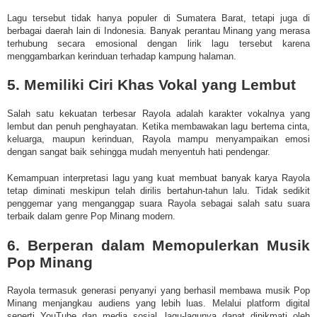
Lagu tersebut tidak hanya populer di Sumatera Barat, tetapi juga di
berbagai daerah lain di Indonesia. Banyak perantau Minang yang merasa
terhubung secara emosional dengan lirik lagu tersebut karena
menggambarkan kerinduan terhadap kampung halaman.
5. Memiliki Ciri Khas Vokal yang Lembut
Salah satu kekuatan terbesar Rayola adalah karakter vokalnya yang
lembut dan penuh penghayatan. Ketika membawakan lagu bertema cinta,
keluarga, maupun kerinduan, Rayola mampu menyampaikan emosi
dengan sangat baik sehingga mudah menyentuh hati pendengar.
Kemampuan interpretasi lagu yang kuat membuat banyak karya Rayola
tetap diminati meskipun telah dirilis bertahun-tahun lalu. Tidak sedikit
penggemar yang menganggap suara Rayola sebagai salah satu suara
terbaik dalam genre Pop Minang modern.
6. Berperan dalam Memopulerkan Musik
Pop Minang
Rayola termasuk generasi penyanyi yang berhasil membawa musik Pop
Minang menjangkau audiens yang lebih luas. Melalui platform digital
seperti YouTube dan media sosial, lagu-lagunya dapat dinikmati oleh