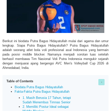
Berikut ini biodata Putra Bagus Hidayatullah mulai dari agama dan umur
lengkap. Siapa Putra Bagus Hidayatullah? Putra Bagus Hidayatullah
adalah s
eorang atlet bola voli profesional asal Indonesia yang bermain
pada posisi middle blocker. Namanya menjadi sorotan luas setelah
berhasil membawa Tim Nasional Voli Putra Indonesia mengukir sejarah
dengan menjuarai ajang bergengsi AVC Men's Volleyball Cup 2026 di
Ahmedabad, India.
Table of Contents
Biodata Putra Bagus Hidayatullah
Fakta-Fakta Putra Bagus Hidayatullah
1. Masih Berusia 17 Tahun, tetapi
Sudah Menembus Timnas Senior
2. Memiliki Postur Ideal sebagai