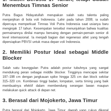
Menembus Timnas Senior
Putra Bagus Hidayatullah merupakan salah satu talenta paling
menjanjikan di bola voli Indonesia. Lahir pada tahun 2008, ia sudah
dipercaya memperkuat Timnas Voli Putra Indonesia saat usianya baru
menginjak 17 tahun. Kesempatan tersebut menunjukkan bahwa kualitas
permainannya dinilai mampu bersaing dengan pemain-pemain senior di
level internasional. Ia menjadi bagian dari regenerasi atlet yang tengah
dipersiapkan PBVSI untuk masa depan voli Indonesia.
2. Memiliki Postur Ideal sebagai Middle
Blocker
Salah satu keunggulan Putra adalah postur tubuhnya yang sangat
mendukung peran sebagai middle blocker. Tingginya mencapai sekitar
197–198 cm dengan jangkauan spike hingga 325 cm dan block sekitar
315–320 cm. Kombinasi tinggi badan, lompatan, serta timing yang baik
membuatnya efektif dalam membendung serangan lawan maupun
melakukan quick attack di depan net.
3. Berasal dari Mojokerto, Jawa Timur
Putra berasal dari Mojokerto, Jawa Timur, daerah yang cukup dikenal