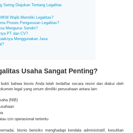
g Sering Diajukan Tentang Legalitas
KM Wajib Memiliki Legalitas?
ma Proses Pengurusan Legalitas?
sa Mengurus Sendiri?
nya PT dan CV?
baiknya Menggunakan Jasa
al?
alitas Usaha Sangat Penting?
 bukti bahwa bisnis Anda telah terdaftar secara resmi dan diakui oleh
okumen legal yang umum dimiliki perusahaan antara lain:
saha (NIB)
rusahaan
ha
atau izin operasional tertentu
emadai, bisnis berisiko menghadapi kendala administratif, kesulitan