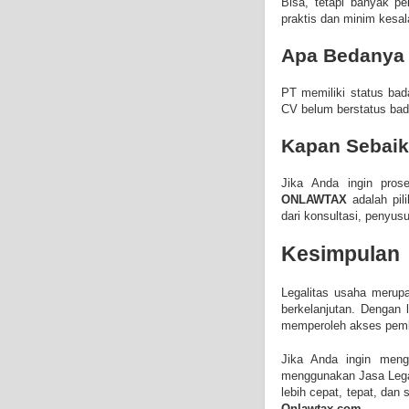
Bisa, tetapi banyak p
praktis dan minim kesal
Apa Bedanya
PT memiliki status ba
CV belum berstatus ba
Kapan Sebaik
Jika Anda ingin pros
ONLAWTAX
adalah pil
dari konsultasi, penyusu
Kesimpulan
Legalitas usaha merupa
berkelanjutan. Dengan 
memperoleh akses pemb
Jika Anda ingin mengu
menggunakan Jasa Lega
lebih cepat, tepat, dan
O
nlawtax.com
.