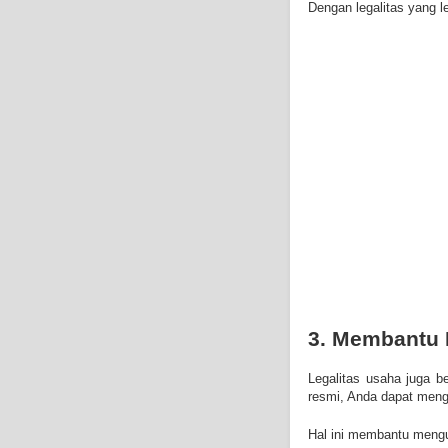
Dengan legalitas yang 
3. Membantu 
Legalitas usaha juga b
resmi, Anda dapat mengel
Hal ini membantu mengu