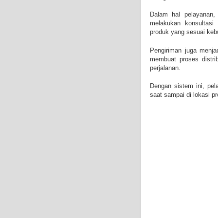
Dalam hal pelayanan, 
melakukan konsultasi
produk yang sesuai keb
Pengiriman juga menjad
membuat proses distri
perjalanan.
Dengan sistem ini, pela
saat sampai di lokasi p