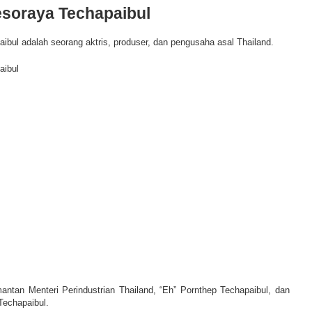
soraya Techapaibul
ibul adalah seorang aktris, produser, dan pengusaha asal Thailand.
aibul
antan Menteri Perindustrian Thailand, “Eh” Pornthep Techapaibul, dan
Techapaibul.