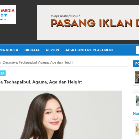
MA KOREA
BIODATA
REVIEW
JASA CONTENT PLACEMENT
ur Desoraya Techapaibul, Agama, Age dan Height
P
ATA
a Techapaibul, Agama, Age dan Height
Na