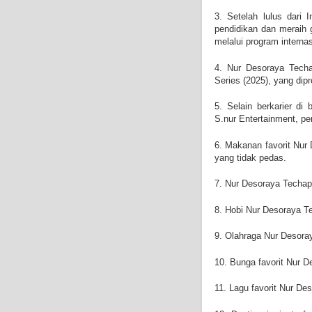
3. Setelah lulus dari 
pendidikan dan meraih g
melalui program internas
4.
Nur Desoraya Techa
Series (2025), yang dip
5. Selain berkarier di
S.nur Entertainment, p
6. Makanan favorit
Nur 
yang tidak pedas.
7.
Nur Desoraya Techap
8. Hobi
Nur Desoraya Te
9. Olahraga
Nur Desora
10. Bunga favorit
Nur D
11. Lagu favorit
Nur Des