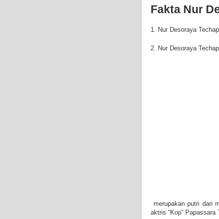
Fakta
Nur De
1. Nur Desoraya Techapa
2.
Nur Desoraya Techap
merupakan putri dari m
aktris “Kop” Papassara 