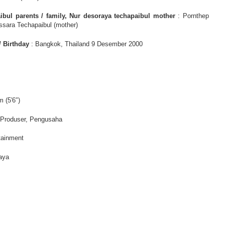
bul parents / family, Nur desoraya techapaibul mother
:
Pornthep
ssara Techapaibul (mother)
/ Birthday
: Bangkok, Thailand 9 Desember 2000
 (5′6″)
, Produser, Pengusaha
tainment
aya