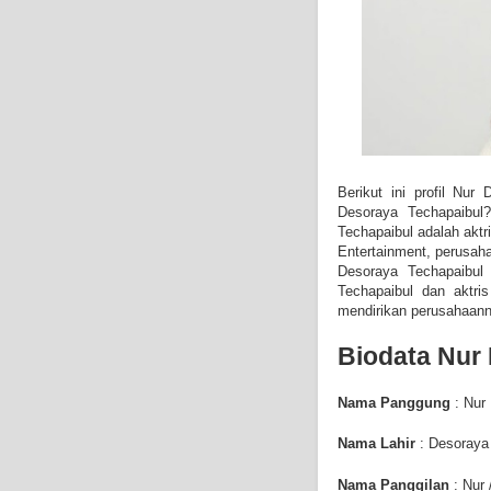
Berikut ini profil Nu
Desoraya Techapaibu
Techapaibul adalah
akt
Entertainment, perusah
Desoraya Techapaibul
a
Techapaibul dan aktris
mendirikan perusahaanny
Biodata
Nur 
Nama Panggung
: Nur 
Nama Lahir
: Desoraya 
Nama Panggilan
: Nur 