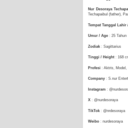
Nur Desoraya Techapai
Techapaibul (father),
Pa
Tempat Tanggal Lahir 
Umur / Age
: 25 Tahun
Zodiak
: Sagittarius
Tinggi / Height
: 168 cm
Profesi
: Aktris, Model
Company
: S.nur Enter
Instagram
: @nurdesor
X
: @nurdesoraya
TikTok
: @nrdesoraya
Weibo
: nurdesoraya