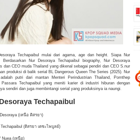
r Desoraya Techapaibul mulai dari agama, age dan height. Siapa
Nur
l? Berdasarkan
Nur Desoraya Techapaibul biography,
Nur Desoraya
ris dan CEO muda Thailand yang dikenal sebagai pendiri dan CEO S.nur
aan produksi di balik serial BL Dangerous Queen The Series (2025).
Nur
dalah putri dari mantan Menteri Perindustrian Thailand, Pornthep
 Passara Techapaibul yang meniti karier di industri hiburan dengan
a sendiri dan juga membintangi serial yang produksinya ia naungi.
Desoraya Techapaibul
Desoraya (เหนือ ดิสรยา)
Techapaibul (ดิสรยา เตชะไพบูลย์)
/ Nuea (เหนือ)