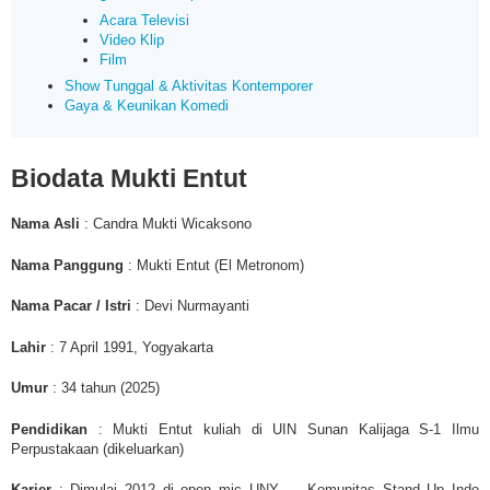
Acara Televisi
Video Klip
Film
Show Tunggal & Aktivitas Kontemporer
Gaya & Keunikan Komedi
Biodata Mukti Entut
Nama Asli
: Candra Mukti Wicaksono
Nama Panggung
: Mukti Entut (El Metronom)
Nama Pacar / Istri
:
Devi Nurmayanti
Lahir
: 7 April 1991, Yogyakarta
Umur
: 34 tahun (2025)
Pendidikan
:
Mukti Entut kuliah
di UIN Sunan Kalijaga
S-1 Ilmu
Perpustakaan
(dikeluarkan)
Karier
: Dimulai 2012 di open mic UNY → Komunitas Stand Up Indo