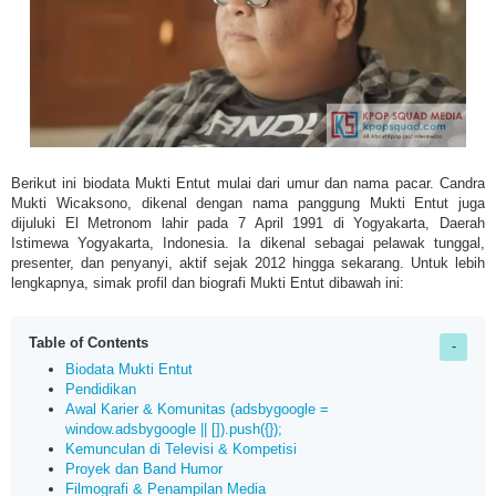
Berikut ini biodata Mukti Entut mulai dari umur dan nama pacar. Candra
Mukti Wicaksono, dikenal dengan nama panggung Mukti Entut juga
dijuluki El Metronom lahir pada 7 April 1991 di Yogyakarta, Daerah
Istimewa Yogyakarta, Indonesia
. Ia dikenal sebagai pelawak tunggal,
presenter, dan penyanyi, aktif sejak 2012 hingga sekarang. Untuk lebih
lengkapnya, simak profil dan biografi
Mukti Entut dibawah ini:
Table of Contents
Biodata Mukti Entut
Pendidikan
Awal Karier & Komunitas (adsbygoogle =
window.adsbygoogle || []).push({});
Kemunculan di Televisi & Kompetisi
Proyek dan Band Humor
Filmografi & Penampilan Media