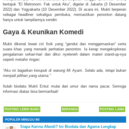
bertajuk “El Metronom: Fak untuk Aku”, digelar di Jakarta (3 Desember
2022) dan Yogyakarta (10 Desember 2022). Di acara ini, Mukti berperan
sebagai headliner sekaligus pembuka, memastikan penonton datang
hanya untuk tampilannya sendiri.
Gaya & Keunikan Komedi
Mukti dikenal lewat ciri fisik yang “gendut dan menggemaskan” serta
suara khas yang menarik perhatian penonton. Ia kerap mengeksplorasi
pengalaman sehari-hari dan diksi nyeleneh dalam materi stand-up-nya
seperti metafor ringan:
“Aku ini bagaikan kerupuk di warung Mi Ayam. Selalu ada, tetapi bukan
menjadi pilihan yang utama.”
Itulah
biodata Mukti Entut mulai dari umur dan nama pacar. Semoga
informasi diatas bisa bermanfaat!
POSTING LEBIH BARU
BERANDA
POSTING LAMA
POPULER MINGGU INI
Siapa Karina Afandi? Ini Biodata dan Agama Lengkap